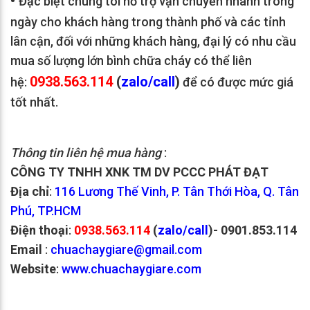
•
Đặc biệt chúng tôi hỗ trợ vận chuyển nhanh trong
ngày cho khách hàng trong thành phố và các tỉnh
lân cận, đối với những khách hàng, đại lý có nhu cầu
mua số lượng lớn bình chữa cháy có thể liên
0938.563.114
(
zalo/call
)
hệ:
để có được mức giá
tốt nhất.
Thông tin liên hệ mua hàng
:
CÔNG TY TNHH XNK TM DV PCCC PHÁT ĐẠT
Địa chỉ
:
116 Lương Thế Vinh, P. Tân Thới Hòa, Q. Tân
Phú, TP.HCM
Điện thoại
:
0938.563.114
(
zalo/call
)- 0901.853.114
Email
:
chuachaygiare@gmail.com
Website
:
www.chuachaygiare.com