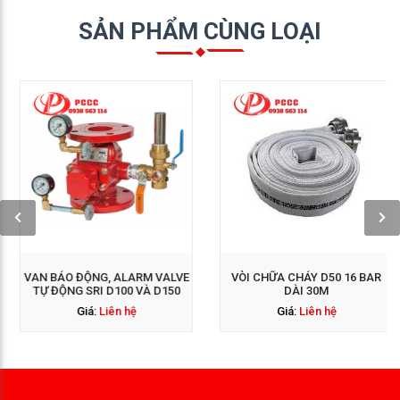
SẢN PHẨM CÙNG LOẠI
GỌI NGAY: 0938 563
GỌI NGAY: 0938 563
114
114
VAN BÁO ĐỘNG, ALARM VALVE
VÒI CHỮA CHÁY D50 16 BAR
TỰ ĐỘNG SRI D100 VÀ D150
DÀI 30M
Giá:
Liên hệ
Giá:
Liên hệ