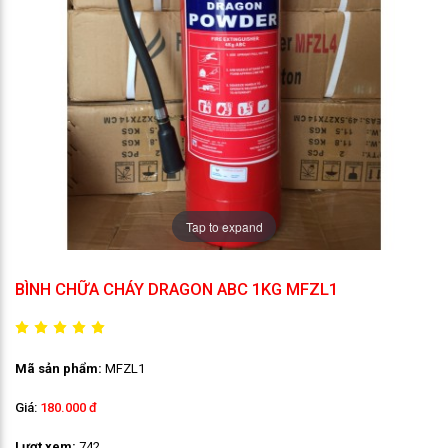
Tap to expand
BÌNH CHỮA CHÁY DRAGON ABC 1KG MFZL1
Mã sản phẩm:
MFZL1
Giá:
180.000 đ
Lượt xem:
742