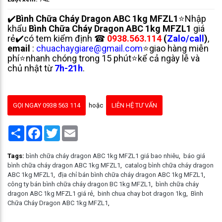
✔️
Bình Chữa Cháy Dragon ABC 1kg MFZL1
⭐Nhập
khẩu
Bình Chữa Cháy Dragon ABC 1kg MFZL1
giá
rẻ✔️có tem kiểm định ☎
0938.563.114
(
Zalo/call
)
,
email
:
chuachaygiare@gmail.com
⭐giao hàng miễn
phí⭐nhanh chóng trong 15 phút⭐kể cả ngày lễ và
chủ nhật từ
7h-21h
.
GỌI NGAY 0938 563 114
hoặc
LIÊN HỆ TƯ VẤN
Share
Facebook
Twitter
Email
Tags:
bình chữa cháy dragon ABC 1kg MFZL1 giá bao nhiêu
,
báo giá
bình chữa cháy dragon ABC 1kg MFZL1
,
catalog bình chữa cháy dragon
ABC 1kg MFZL1
,
địa chỉ bán bình chữa cháy dragon ABC 1kg MFZL1
,
công ty bán bình chữa cháy dragon BC 1kg MFZL1
,
bình chữa cháy
dragon ABC 1kg MFZL1 giá rẻ
,
binh chua chay bot dragon 1kg
,
Bình
Chữa Cháy Dragon ABC 1kg MFZL1
,