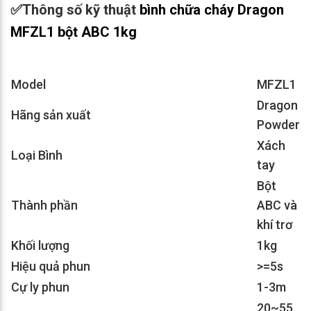
✅
Thông số kỹ thuật
bình chữa cháy Dragon
MFZL1 bột ABC 1kg
Model
MFZL1
Dragon
Hãng sản xuất
Powder
Xách
Loại Bình
tay
Bột
Thành phần
ABC và
khí trơ
Khối lượng
1kg
Hiệu quả phun
>=5s
Cự ly phun
1-3m
20~55