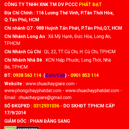
CÔNG TY TNHH XNK TM DV PCCC
PHÁT ĐẠT
Địa Chỉ Chính : 116 Lương Thế Vinh, P.Tân Thới Hòa,
Q.Tân Phú, HCM
Chi nhánh Q7 : 988 Huỳnh Tấn Phát, P.Tân Phú,Q7, HCM
Chi Nhánh Long An
: Xã Mỹ Hạnh, Đức Hòa, Long An,
TP.HCM
Chi Nhánh Củ Chi
: QL 22, TT Củ Chi, H. Củ Chi, TP.HCM
Chi Nhánh Nhà Bè
: KCN Hiệp Phước, Long Thới, Nhà
Bè, TP.HCM
ĐT:
0938 563 114
(
Zalo/Call
) -
0901 853 114
Website :
www.chuachaygiare.com -
www.phongchayphatdat.com - www.chuachayphatdat.com -
Email : chuachaygiare@gmail.com
SỐ ĐKGPKD :
0312931036
- DO SKHĐT TPHCM CẤP
17/9/2014
GIÁM ĐỐC : PHAN ĐĂNG SANG