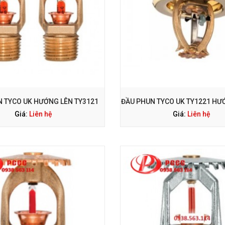
ỌI NGAY: 0938 563 114
GỌI NGAY: 0938 563 114
 TYCO UK HƯỚNG LÊN TY3121
ĐẦU PHUN TYCO UK TY1221 H
Giá:
Liên hệ
Giá:
Liên hệ