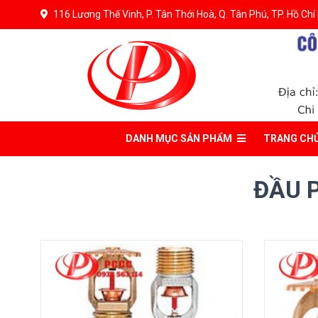
116 Lương Thế Vinh, P. Tân Thới Hoà, Q. Tân Phú, TP. Hồ Chí
DANH MỤC
SẢN PHẨM
TRANG CH
ĐẦU 