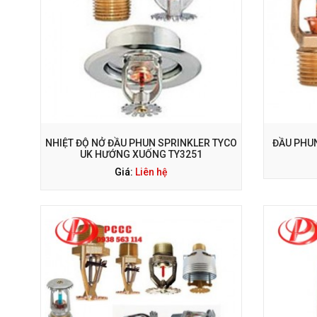
GỌI NGAY: 0938 563 114
G
NHIỆT ĐỘ NỞ ĐẦU PHUN SPRINKLER TYCO
ĐẦU PHUN
UK HƯỚNG XUỐNG TY3251
Giá:
Liên hệ