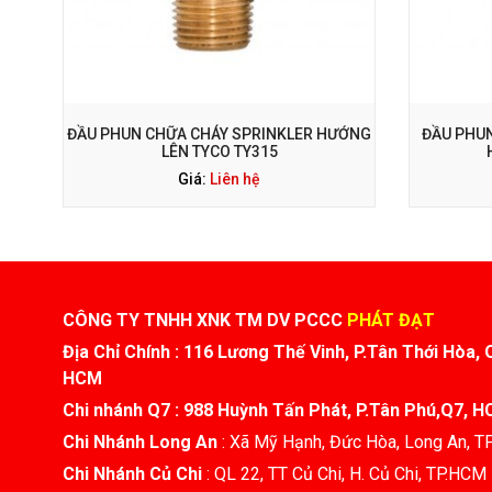
GỌI NGAY: 0938 563 114
ĐẦU PHUN CHỮA CHÁY SPRINKLER HƯỚNG
ĐẦU PHUN
LÊN TYCO TY315
Giá:
Liên hệ
CÔNG TY TNHH XNK TM DV PCCC
PHÁT ĐẠT
Địa Chỉ Chính : 116 Lương Thế Vinh, P.Tân Thới Hòa, 
HCM
Chi nhánh Q7 : 988 Huỳnh Tấn Phát, P.Tân Phú,Q7, 
Chi Nhánh Long An
: Xã Mỹ Hạnh, Đức Hòa, Long An, 
Chi Nhánh Củ Chi
: QL 22, TT Củ Chi, H. Củ Chi, TP.HCM