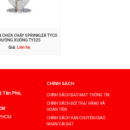
 CHỮA CHÁY SPRINKLER TYCO
HƯỚNG XUỐNG TY325
Giá:
Liên hệ
CHÍNH SÁCH
Q.Tân Phú,
CHÍNH SÁCH BẢO MẬT THÔNG TIN
CHÍNH SÁCH ĐỔI TRẢ/ HÀNG VÀ
HCM
HOÀN TIỀN
TP.HCM
CHÍNH SÁCH VẬN CHUYỂN/GIAO
NHẬN/CÀI ĐẶT