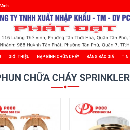
 Minh
Ủ
GIỚI THIỆU
NẠP BÌNH CHỮA CHÁY
BẢNG BÁO GIÁ
TIN
PHUN CHỮA CHÁY SPRINKLER