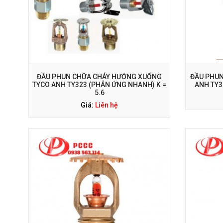
GỌI NGAY: 0938 563 114
G
ĐẦU PHUN CHỮA CHÁY HƯỚNG XUỐNG
ĐẦU PHUN
TYCO ANH TY323 (PHẢN ỨNG NHANH) K =
ANH TY3
5.6
Giá:
Liên hệ