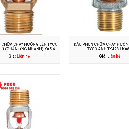
ỌI NGAY: 0938 563 114
GỌI NGAY: 0938 563 114
 CHỮA CHÁY HƯỚNG LÊN TYCO
ĐẦU PHUN CHỮA CHÁY HƯỚ
13 (PHẢN ỨNG NHANH) K=5.6
TYCO ANH TY4231 K=8
Giá:
Liên hệ
Giá:
Liên hệ