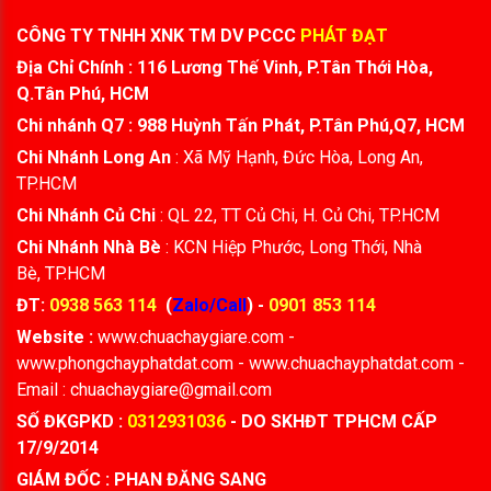
CÔNG TY TNHH XNK TM DV PCCC
PHÁT ĐẠT
Địa Chỉ Chính : 116 Lương Thế Vinh, P.Tân Thới Hòa,
Q.Tân Phú, HCM
Chi nhánh Q7 : 988 Huỳnh Tấn Phát, P.Tân Phú,Q7, HCM
Chi Nhánh Long An
: Xã Mỹ Hạnh, Đức Hòa, Long An,
TP.HCM
Chi Nhánh Củ Chi
: QL 22, TT Củ Chi, H. Củ Chi, TP.HCM
Chi Nhánh Nhà Bè
: KCN Hiệp Phước, Long Thới, Nhà
Bè, TP.HCM
ĐT:
0938 563 114
(
Zalo/Call
) -
0901 853 114
Website :
www.chuachaygiare.com -
www.phongchayphatdat.com - www.chuachayphatdat.com -
Email : chuachaygiare@gmail.com
SỐ ĐKGPKD :
0312931036
- DO SKHĐT TPHCM CẤP
17/9/2014
GIÁM ĐỐC : PHAN ĐĂNG SANG