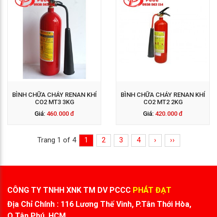
GỌI NGAY: 0938 563
114
BÌNH CHỮA CHÁY RENAN KHÍ
BÌNH CHỮA CHÁY RENAN KHÍ
CO2 MT3 3KG
CO2 MT2 2KG
Giá:
460.000 đ
Giá:
420.000 đ
Trang 1 of 4
1
2
3
4
›
››
CÔNG TY TNHH XNK TM DV PCCC
PHÁT ĐẠT
Địa Chỉ Chính : 116 Lương Thế Vinh, P.Tân Thới Hòa,
Q.Tân Phú, HCM