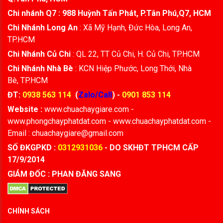
Chi nhánh Q7 : 988 Huỳnh Tấn Phát, P.Tân Phú,Q7, HCM
Chi Nhánh Long An
: Xã Mỹ Hạnh, Đức Hòa, Long An,
TP.HCM
Chi Nhánh Củ Chi
: QL 22, TT Củ Chi, H. Củ Chi, TP.HCM
Chi Nhánh Nhà Bè
: KCN Hiệp Phước, Long Thới, Nhà
Bè, TP.HCM
ĐT:
0938 563 114
(
Zalo/Call
) -
0901 853 114
Website :
www.chuachaygiare.com -
www.phongchayphatdat.com - www.chuachayphatdat.com -
Email : chuachaygiare@gmail.com
SỐ ĐKGPKD :
0312931036
- DO SKHĐT TPHCM CẤP
17/9/2014
GIÁM ĐỐC : PHAN ĐĂNG SANG
CHÍNH SÁCH