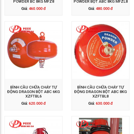
POWDER BC 8KG MFZ8
POWDER BỘT ABC 8KG MFZL8
Giá:
460.000 đ
Giá:
480.000 đ
GỌI NGAY: 0938 563
114
BÌNH CẦU CHỮA CHÁY TỰ
BÌNH CẦU CHỮA CHÁY TỰ
ĐỘNG DRAGON BỘT ABC 6KG
ĐỘNG DRAGON BỘT ABC 8KG
XZFTBL6
XZFTBL8
Giá:
620.000 đ
Giá:
630.000 đ