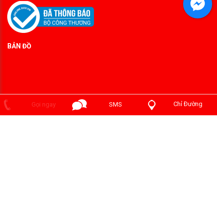
BẢN ĐỒ
Chỉ Đường
Gọi ngay
SMS
Copyright ©2014 PHÒNG CHÁY PHÁT ĐẠT . Designed by
chuachaygiare.com
.