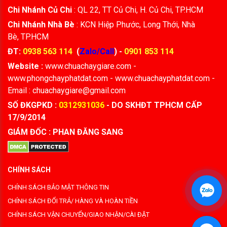
Chi Nhánh Củ Chi
: QL 22, TT Củ Chi, H. Củ Chi, TP.HCM
Chi Nhánh Nhà Bè
: KCN Hiệp Phước, Long Thới, Nhà
Bè, TP.HCM
ĐT:
0938 563 114
(
Zalo/Call
) -
0901 853 114
Website :
www.chuachaygiare.com -
www.phongchayphatdat.com - www.chuachayphatdat.com -
Email : chuachaygiare@gmail.com
SỐ ĐKGPKD :
0312931036
- DO SKHĐT TPHCM CẤP
17/9/2014
GIÁM ĐỐC : PHAN ĐĂNG SANG
CHÍNH SÁCH
CHÍNH SÁCH BẢO MẬT THÔNG TIN
CHÍNH SÁCH ĐỔI TRẢ/ HÀNG VÀ HOÀN TIỀN
CHÍNH SÁCH VẬN CHUYỂN/GIAO NHẬN/CÀI ĐẶT