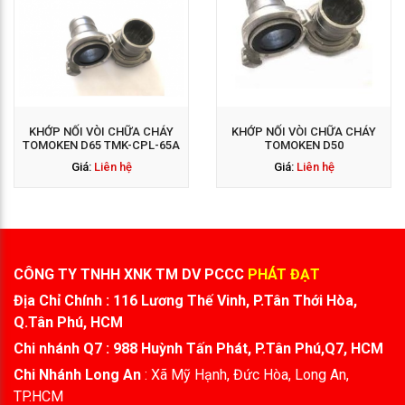
GỌI NGAY: 0938 563
114
KHỚP NỐI VÒI CHỮA CHÁY
KHỚP NỐI VÒI CHỮA CHÁY
TOMOKEN D65 TMK-CPL-65A
TOMOKEN D50
Giá:
Liên hệ
Giá:
Liên hệ
CÔNG TY TNHH XNK TM DV PCCC
PHÁT ĐẠT
Địa Chỉ Chính : 116 Lương Thế Vinh, P.Tân Thới Hòa,
Q.Tân Phú, HCM
Chi nhánh Q7 : 988 Huỳnh Tấn Phát, P.Tân Phú,Q7, HCM
Chi Nhánh Long An
: Xã Mỹ Hạnh, Đức Hòa, Long An,
TP.HCM