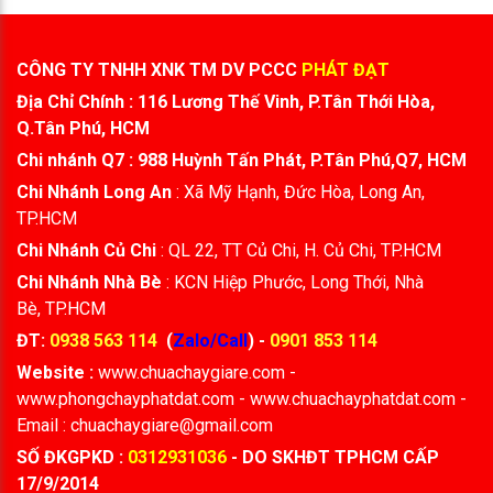
CÔNG TY TNHH XNK TM DV PCCC
PHÁT ĐẠT
Địa Chỉ Chính : 116 Lương Thế Vinh, P.Tân Thới Hòa,
Q.Tân Phú, HCM
Chi nhánh Q7 : 988 Huỳnh Tấn Phát, P.Tân Phú,Q7, HCM
Chi Nhánh Long An
: Xã Mỹ Hạnh, Đức Hòa, Long An,
TP.HCM
Chi Nhánh Củ Chi
: QL 22, TT Củ Chi, H. Củ Chi, TP.HCM
Chi Nhánh Nhà Bè
: KCN Hiệp Phước, Long Thới, Nhà
Bè, TP.HCM
ĐT:
0938 563 114
(
Zalo/Call
) -
0901 853 114
Website :
www.chuachaygiare.com -
www.phongchayphatdat.com - www.chuachayphatdat.com -
Email : chuachaygiare@gmail.com
SỐ ĐKGPKD :
0312931036
- DO SKHĐT TPHCM CẤP
17/9/2014