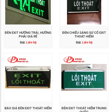
GỌI NGAY: 0938 563
114
ĐÈN EXIT HƯỚNG TRÁI, HƯỚNG
ĐÈN CHIẾU SÁNG SỰ CỐ EXIT
PHẢI GIÁ RẺ
THOÁT HIỂM
Giá:
Liên hệ
Giá:
Liên hệ
GỌI NGAY: 0938 563
114
BÁO GIÁ ĐÈN EXIT THOÁT HIỂM
ĐÈN EXIT THOÁT HIỂM TRUNG
QUỐC