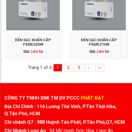
GỌI NGAY: 0938 563
114
ĐÈN SẠC KHẨN CẤP
ĐÈN SẠC KHẨN CẤP
PEMD23SW
PEMD21SW
Giá:
Liên hệ
Giá:
Liên hệ
Trang 1 of 3
1
2
3
›
››
CÔNG TY TNHH XNK TM DV PCCC
PHÁT ĐẠT
Địa Chỉ Chính : 116 Lương Thế Vinh, P.Tân Thới Hòa,
Q.Tân Phú, HCM
Chi nhánh Q7 : 988 Huỳnh Tấn Phát, P.Tân Phú,Q7, HCM
Chi Nhánh Long An
: Xã Mỹ Hạnh, Đức Hòa, Long An,