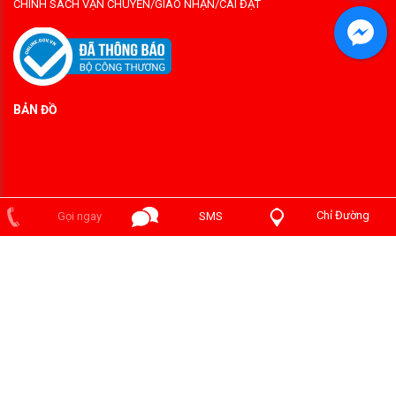
CHÍNH SÁCH VẬN CHUYỂN/GIAO NHẬN/CÀI ĐẶT
BẢN ĐỒ
Chỉ Đường
Gọi ngay
SMS
Copyright ©2014 PHÒNG CHÁY PHÁT ĐẠT . Designed by
chuachaygiare.com
.