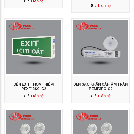
Giá:
Liên hệ
Giá:
Liên hệ
GỌI NGAY: 0938 563
114
ĐÈN EXIT THOÁT HIỂM
ĐÈN SẠC KHẨN CẤP ÂM TRẦN
PEXF13SC-G2
PEMF3RC-G2
Giá:
Liên hệ
Giá:
Liên hệ