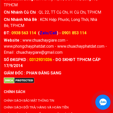
TP.HCM
Chi Nhánh Củ Chi
: QL 22, TT Củ Chi, H. Củ Chi, TP.HCM
Chi Nhánh Nhà Bè
: KCN Hiệp Phước, Long Thới, Nhà
Bè, TP.HCM
ĐT:
0938 563 114
(
Zalo/Call
) -
0901 853 114
Website :
www.chuachaygiare.com -
www.phongchayphatdat.com - www.chuachayphatdat.com -
Email : chuachaygiare@gmail.com
SỐ ĐKGPKD :
0312931036
- DO SKHĐT TPHCM CẤP
17/9/2014
GIÁM ĐỐC : PHAN ĐĂNG SANG
CHÍNH SÁCH
CHÍNH SÁCH BẢO MẬT THÔNG TIN
CHÍNH SÁCH ĐỔI TRẢ/ HÀNG VÀ HOÀN TIỀN