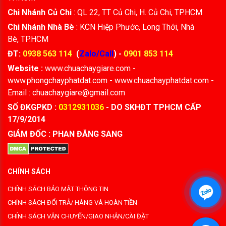
Chi Nhánh Củ Chi
: QL 22, TT Củ Chi, H. Củ Chi, TP.HCM
Chi Nhánh Nhà Bè
: KCN Hiệp Phước, Long Thới, Nhà
Bè, TP.HCM
ĐT:
0938 563 114
(
Zalo/Call
) -
0901 853 114
Website :
www.chuachaygiare.com -
www.phongchayphatdat.com - www.chuachayphatdat.com -
Email : chuachaygiare@gmail.com
SỐ ĐKGPKD :
0312931036
- DO SKHĐT TPHCM CẤP
17/9/2014
GIÁM ĐỐC : PHAN ĐĂNG SANG
CHÍNH SÁCH
CHÍNH SÁCH BẢO MẬT THÔNG TIN
CHÍNH SÁCH ĐỔI TRẢ/ HÀNG VÀ HOÀN TIỀN
CHÍNH SÁCH VẬN CHUYỂN/GIAO NHẬN/CÀI ĐẶT