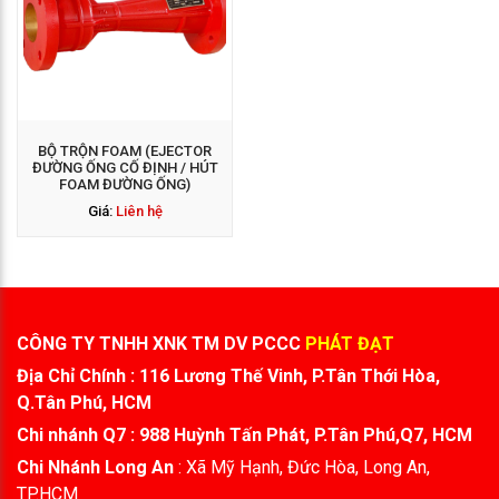
BỘ TRỘN FOAM (EJECTOR
ĐƯỜNG ỐNG CỐ ĐỊNH / HÚT
FOAM ĐƯỜNG ỐNG)
Giá:
Liên hệ
CÔNG TY TNHH XNK TM DV PCCC
PHÁT ĐẠT
Địa Chỉ Chính : 116 Lương Thế Vinh, P.Tân Thới Hòa,
Q.Tân Phú, HCM
Chi nhánh Q7 : 988 Huỳnh Tấn Phát, P.Tân Phú,Q7, HCM
Chi Nhánh Long An
: Xã Mỹ Hạnh, Đức Hòa, Long An,
TP.HCM