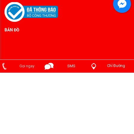
BẢN ĐỒ
Chỉ Đường
Gọi ngay
SMS
Copyright ©2014 PHÒNG CHÁY PHÁT ĐẠT . Designed by
chuachaygiare.com
.