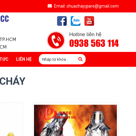
Email: chuachaygiare@gmail.com
Hotline liên hệ
0938 563 114
 TỨC
LIÊN HỆ
 CHÁY