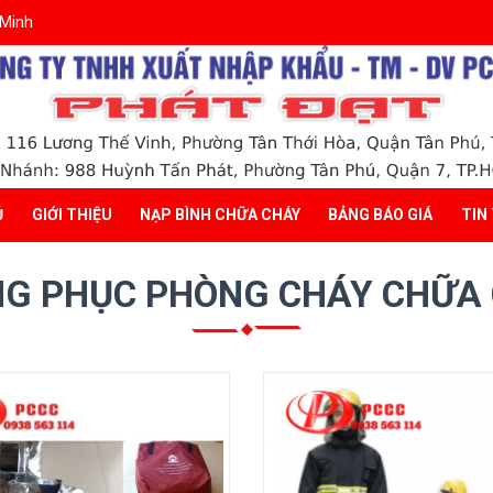
 Minh
Ủ
GIỚI THIỆU
NẠP BÌNH CHỮA CHÁY
BẢNG BÁO GIÁ
TIN
G PHỤC PHÒNG CHÁY CHỮA