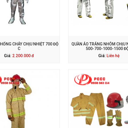
ỌI NGAY: 0938 563 114
GỌI NGAY: 0938 563 114
HỐNG CHÁY CHỊU NHIỆT 700 ĐỘ
QUẦN ÁO TRÁNG NHÔM CHỊU 
C
500-700-1000-1500 Đ
Giá:
2.200.000 đ
Giá:
Liên hệ