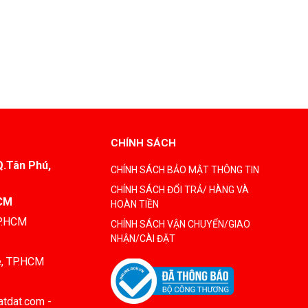
CHÍNH SÁCH
Q.Tân Phú,
CHÍNH SÁCH BẢO MẬT THÔNG TIN
CHÍNH SÁCH ĐỔI TRẢ/ HÀNG VÀ
HCM
HOÀN TIỀN
TP.HCM
CHÍNH SÁCH VẬN CHUYỂN/GIAO
NHẬN/CÀI ĐẶT
è, TP.HCM
tdat.com -