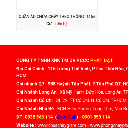
QUẦN ÁO CHỮA CHÁY THEO THÔNG TƯ 56
Giá:
Liên hệ
CÔNG TY TNHH XNK TM DV PCCC
PHÁT ĐẠT
Địa Chỉ Chính : 116 Lương Thế Vinh, P.Tân Thới Hòa, 
HCM
Chi nhánh Q7 : 988 Huỳnh Tấn Phát, P.Tân Phú,Q7, 
Chi Nhánh Long An
: Xã Mỹ Hạnh, Đức Hòa, Long An, 
Chi Nhánh Củ Chi
: QL 22, TT Củ Chi, H. Củ Chi, TP.HCM
Chi Nhánh Nhà Bè
: KCN Hiệp Phước, Long Thới, Nhà B
ĐT:
0938 563 114
(
Zalo/Call
) -
0901 853 114
Website :
www.chuachaygiare.com - www.phongchaypha