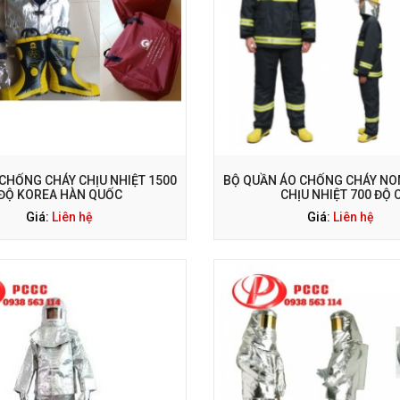
ỌI NGAY: 0938 563 114
GỌI NGAY: 0938 563 114
CHỐNG CHÁY CHỊU NHIỆT 1500
BỘ QUẦN ÁO CHỐNG CHÁY NO
ĐỘ KOREA HÀN QUỐC
CHỊU NHIỆT 700 ĐỘ 
Giá:
Liên hệ
Giá:
Liên hệ