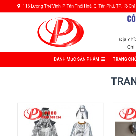
116 Lương Thế Vinh, P. Tân Thới Hoà, Q. Tân Phú, TP. Hồ Chí
DANH MỤC
SẢN PHẨM
TRANG CH
TRAN