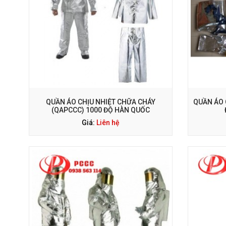
GỌI NGAY: 0938 563 114
G
QUẦN ÁO CHỊU NHIỆT CHỮA CHÁY
QUẦN ÁO 
(QAPCCC) 1000 ĐỘ HÀN QUỐC
Giá:
Liên hệ