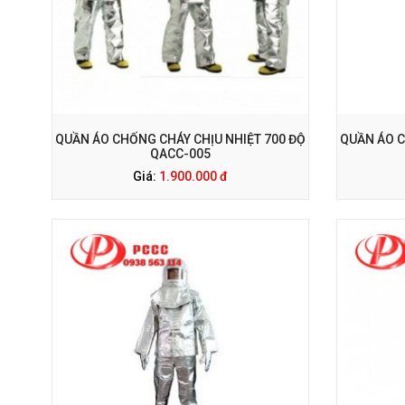
GỌI NGAY: 0938 563 114
G
QUẦN ÁO CHỐNG CHÁY CHỊU NHIỆT 700 ĐỘ
QUẦN ÁO C
QACC-005
Giá:
1.900.000 đ