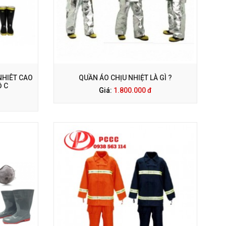
NHIÊT CAO
QUẦN ÁO CHỊU NHIỆT LÀ GÌ ?
Ộ C
Giá:
1.800.000 đ