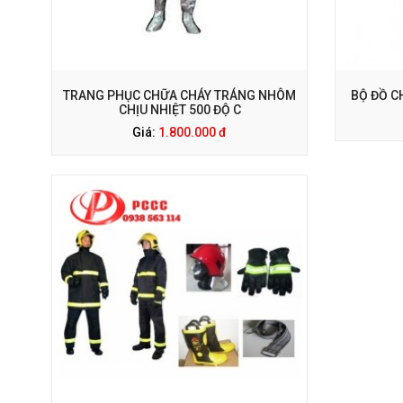
GỌI NGAY: 0938 563 114
G
TRANG PHỤC CHỮA CHÁY TRÁNG NHÔM
BỘ ĐỒ C
CHỊU NHIỆT 500 ĐỘ C
Giá:
1.800.000 đ