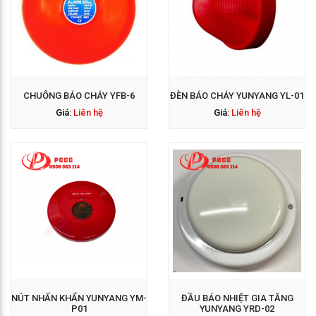
GỌI NGAY: 0938 563
114
CHUÔNG BÁO CHÁY YFB-6
ĐÈN BÁO CHÁY YUNYANG YL-01
Giá:
Liên hệ
Giá:
Liên hệ
GỌI NGAY: 0938 563
114
NÚT NHẤN KHẨN YUNYANG YM-
ĐẦU BÁO NHIỆT GIA TĂNG
P01
YUNYANG YRD-02