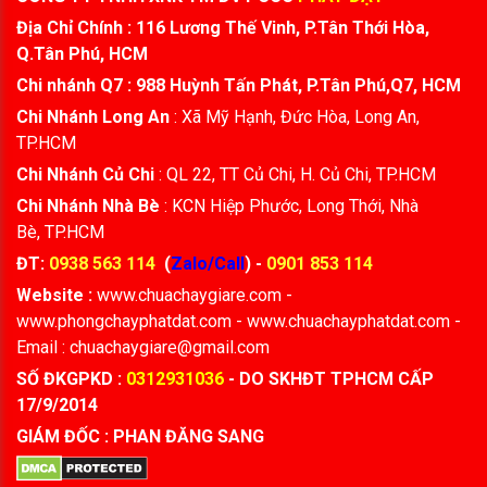
Địa Chỉ Chính : 116 Lương Thế Vinh, P.Tân Thới Hòa,
Q.Tân Phú, HCM
Chi nhánh Q7 : 988 Huỳnh Tấn Phát, P.Tân Phú,Q7, HCM
Chi Nhánh Long An
: Xã Mỹ Hạnh, Đức Hòa, Long An,
TP.HCM
Chi Nhánh Củ Chi
: QL 22, TT Củ Chi, H. Củ Chi, TP.HCM
Chi Nhánh Nhà Bè
: KCN Hiệp Phước, Long Thới, Nhà
Bè, TP.HCM
ĐT:
0938 563 114
(
Zalo/Call
) -
0901 853 114
Website :
www.chuachaygiare.com -
www.phongchayphatdat.com - www.chuachayphatdat.com -
Email : chuachaygiare@gmail.com
SỐ ĐKGPKD :
0312931036
- DO SKHĐT TPHCM CẤP
17/9/2014
GIÁM ĐỐC : PHAN ĐĂNG SANG