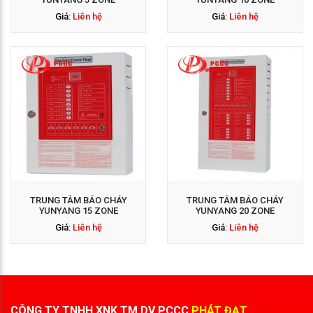
Giá:
Liên hệ
Giá:
Liên hệ
GỌI NGAY: 0938 563
114
TRUNG TÂM BÁO CHÁY
TRUNG TÂM BÁO CHÁY
YUNYANG 15 ZONE
YUNYANG 20 ZONE
Giá:
Liên hệ
Giá:
Liên hệ
CÔNG TY TNHH XNK TM DV PCCC
PHÁT ĐẠT