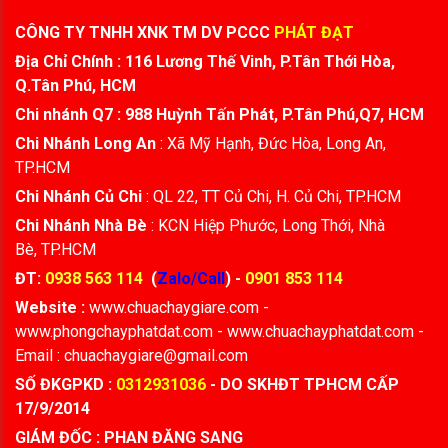
CÔNG TY TNHH XNK TM DV PCCC
PHÁT ĐẠT
Địa Chỉ Chính : 116 Lương Thế Vinh, P.Tân Thới Hòa,
Q.Tân Phú, HCM
Chi nhánh Q7 : 988 Huỳnh Tấn Phát, P.Tân Phú,Q7, HCM
Chi Nhánh Long An
: Xã Mỹ Hạnh, Đức Hòa, Long An,
TP.HCM
Chi Nhánh Củ Chi
: QL 22, TT Củ Chi, H. Củ Chi, TP.HCM
Chi Nhánh Nhà Bè
: KCN Hiệp Phước, Long Thới, Nhà
Bè, TP.HCM
ĐT:
0938 563 114
(
Zalo/Call
) -
0901 853 114
Website :
www.chuachaygiare.com -
www.phongchayphatdat.com - www.chuachayphatdat.com -
Email : chuachaygiare@gmail.com
SỐ ĐKGPKD :
0312931036
- DO SKHĐT TPHCM CẤP
17/9/2014
GIÁM ĐỐC : PHAN ĐĂNG SANG