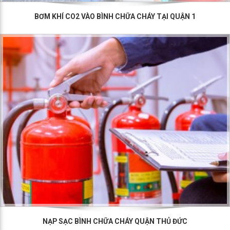
BƠM KHÍ CO2 VÀO BÌNH CHỮA CHÁY TẠI QUẬN 1
NẠP SẠC BÌNH CHỮA CHÁY QUẬN THỦ ĐỨC