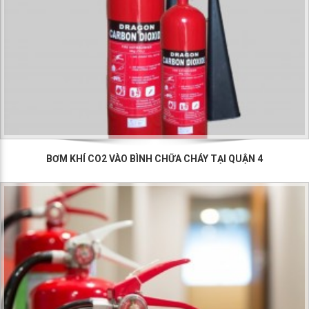
BƠM KHÍ CO2 VÀO BÌNH CHỮA CHÁY TẠI QUẬN 4