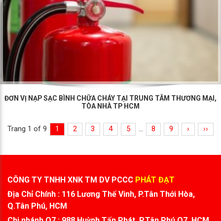
ĐƠN VỊ NẠP SẠC BÌNH CHỮA CHÁY TẠI TRUNG TÂM THƯƠNG MẠI,
TÒA NHÀ TP HCM
Trang 1 of 9
1
2
3
4
5
...
8
9
›
››
CÔNG TY TNHH XNK TM DV PCCC
PHÁT ĐẠT
Địa Chỉ Chính : 116 Lương Thế Vinh, P.Tân Thới Hòa,
Q.Tân Phú, HCM
Chi nhánh Q7 : 988 Huỳnh Tấn Phát, P.Tân Phú,Q7, HCM