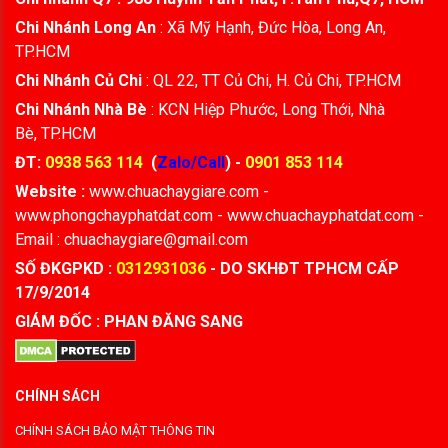
Chi Nhánh Long An
: Xã Mỹ Hạnh, Đức Hòa, Long An,
TP.HCM
Chi Nhánh Củ Chi
: QL 22, TT Củ Chi, H. Củ Chi, TP.HCM
Chi Nhánh Nhà Bè
: KCN Hiệp Phước, Long Thới, Nhà
Bè, TP.HCM
ĐT:
0938 563 114
(
Zalo/Call
) -
0901 853 114
Website :
www.chuachaygiare.com -
www.phongchayphatdat.com - www.chuachayphatdat.com -
Email : chuachaygiare@gmail.com
SỐ ĐKGPKD :
0312931036
- DO SKHĐT TPHCM CẤP
17/9/2014
GIÁM ĐỐC : PHAN ĐĂNG SANG
CHÍNH SÁCH
CHÍNH SÁCH BẢO MẬT THÔNG TIN