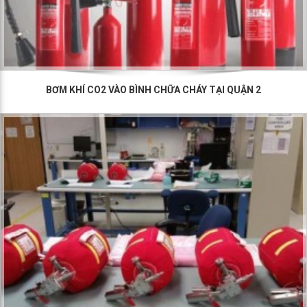
BƠM KHÍ CO2 VÀO BÌNH CHỮA CHÁY TẠI QUẬN 2