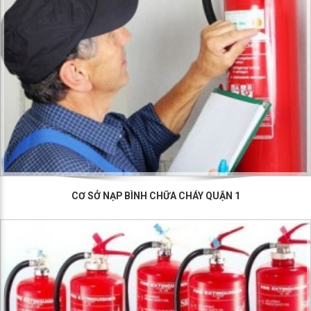
CƠ SỞ NẠP BÌNH CHỮA CHÁY QUẬN 1