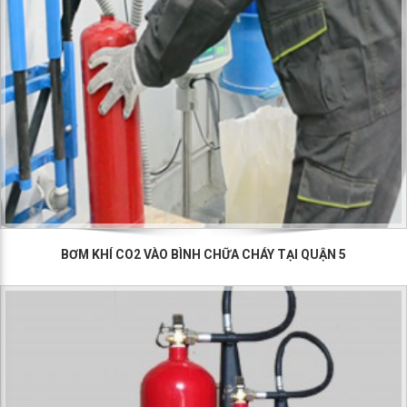
BƠM KHÍ CO2 VÀO BÌNH CHỮA CHÁY TẠI QUẬN 5