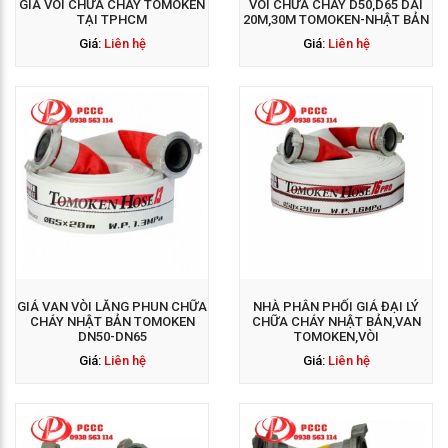
GIÁ VÒI CHỮA CHÁY TOMOKEN
VÒI CHỮA CHÁY D50,D65 DÀI
TẠI TPHCM
20M,30M TOMOKEN-NHẬT BẢN
Giá:
Liên hệ
Giá:
Liên hệ
GỌI NGAY: 0938 563
114
GIÁ VAN VÒI LĂNG PHUN CHỮA
NHÀ PHÂN PHỐI GIÁ ĐẠI LÝ
CHÁY NHẬT BẢN TOMOKEN
CHỮA CHÁY NHẬT BẢN,VAN
DN50-DN65
TOMOKEN,VÒI
Giá:
Liên hệ
Giá:
Liên hệ