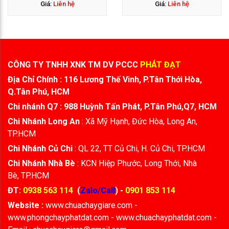
Giá:
Liên hệ
Giá:
Liên hệ
CÔNG TY TNHH XNK TM DV PCCC
PHÁT ĐẠT
Địa Chỉ Chính : 116 Lương Thế Vinh, P.Tân Thới Hòa,
Q.Tân Phú, HCM
Chi nhánh Q7 : 988 Huỳnh Tấn Phát, P.Tân Phú,Q7, HCM
Chi Nhánh Long An
: Xã Mỹ Hạnh, Đức Hòa, Long An,
TP.HCM
Chi Nhánh Củ Chi
: QL 22, TT Củ Chi, H. Củ Chi, TP.HCM
Chi Nhánh Nhà Bè
: KCN Hiệp Phước, Long Thới, Nhà
Bè, TP.HCM
ĐT:
0938 563 114
(
Zalo/Call
) -
0901 853 114
Website :
www.chuachaygiare.com -
www.phongchayphatdat.com - www.chuachayphatdat.com -