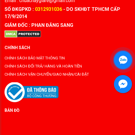
Email : chuachaygiare@gmail.com
SỐ ĐKGPKD :
0312931036
- DO SKHĐT TPHCM CẤP
17/9/2014
GIÁM ĐỐC : PHAN ĐĂNG SANG
CHÍNH SÁCH
CHÍNH SÁCH BẢO MẬT THÔNG TIN
CHÍNH SÁCH ĐỔI TRẢ/ HÀNG VÀ HOÀN TIỀN
CHÍNH SÁCH VẬN CHUYỂN/GIAO NHẬN/CÀI ĐẶT
BẢN ĐỒ