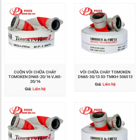
GỌI NGAY: 0938 563
114
CUỘN VÒI CHỮA CHÁY
VÒI CHỮA CHÁY TOMOKEN
TOMOKEN DN65-20/16 VJ65-
DN65-30/13 03-TMKH-306513
20/16
Giá:
Liên hệ
Giá:
Liên hệ