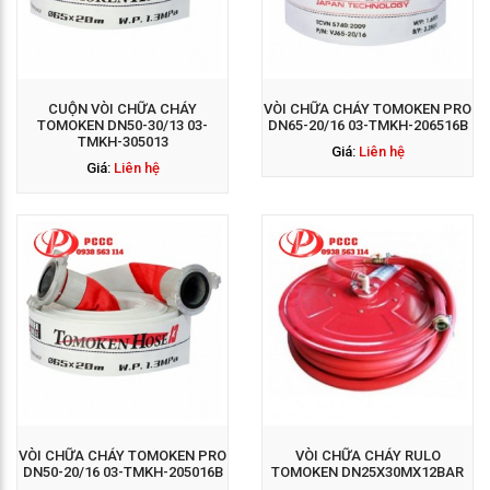
GỌI NGAY: 0938 563
114
CUỘN VÒI CHỮA CHÁY
VÒI CHỮA CHÁY TOMOKEN PRO
TOMOKEN DN50-30/13 03-
DN65-20/16 03-TMKH-206516B
TMKH-305013
Giá:
Liên hệ
Giá:
Liên hệ
GỌI NGAY: 0938 563
114
VÒI CHỮA CHÁY TOMOKEN PRO
VÒI CHỮA CHÁY RULO
DN50-20/16 03-TMKH-205016B
TOMOKEN DN25X30MX12BAR