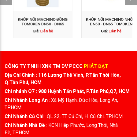
KHỚP NỐI MACHINO ĐỒNG
KHỚP NỐI MACHINO NHÔM
TOMOKEN DN50 - DN65
DN50 - DN65 TOMOKEN
Giá:
Liên hệ
Giá:
Liên hệ
CÔNG TY TNHH XNK TM DV PCCC
PHÁT ĐẠT
Địa Chỉ Chính : 116 Lương Thế Vinh, P.Tân Thới Hòa,
Q.Tân Phú, HCM
Chi nhánh Q7 : 988 Huỳnh Tấn Phát, P.Tân Phú,Q7, HCM
Chi Nhánh Long An
: Xã Mỹ Hạnh, Đức Hòa, Long An,
TP.HCM
Chi Nhánh Củ Chi
: QL 22, TT Củ Chi, H. Củ Chi, TP.HCM
Chi Nhánh Nhà Bè
: KCN Hiệp Phước, Long Thới, Nhà
Bè, TP.HCM