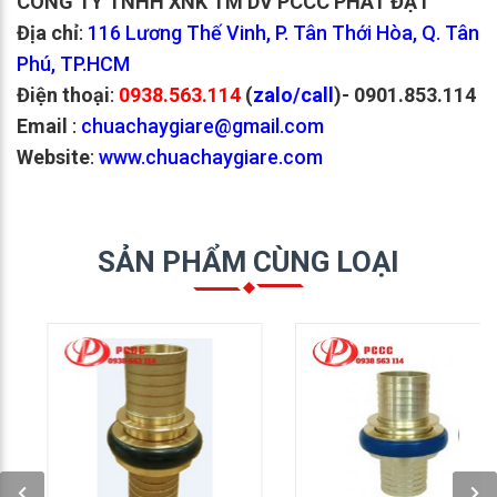
CÔNG TY TNHH XNK TM DV PCCC PHÁT ĐẠT
Địa chỉ
:
116 Lương Thế Vinh, P. Tân Thới Hòa, Q. Tân
Phú, TP.HCM
Điện thoại
:
0938.563.114
(
zalo/call
)
- 0901.853.114
Email
:
chuachaygiare@gmail.com
Website
:
www.chuachaygiare.com
SẢN PHẨM CÙNG LOẠI
GỌI NGAY: 0938 563
GỌI NGAY: 0938 563
114
114