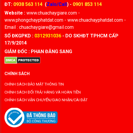
ĐT:
0938 563 114
(
Zalo/Call
) -
0901 853 114
Website :
www.chuachaygiare.com -
www.phongchayphatdat.com - www.chuachayphatdat.com -
Email : chuachaygiare@gmail.com
SỐ ĐKGPKD :
0312931036
- DO SKHĐT TPHCM CẤP
17/9/2014
GIÁM ĐỐC : PHAN ĐĂNG SANG
CHÍNH SÁCH
CHÍNH SÁCH BẢO MẬT THÔNG TIN
CHÍNH SÁCH ĐỔI TRẢ/ HÀNG VÀ HOÀN TIỀN
CHÍNH SÁCH VẬN CHUYỂN/GIAO NHẬN/CÀI ĐẶT