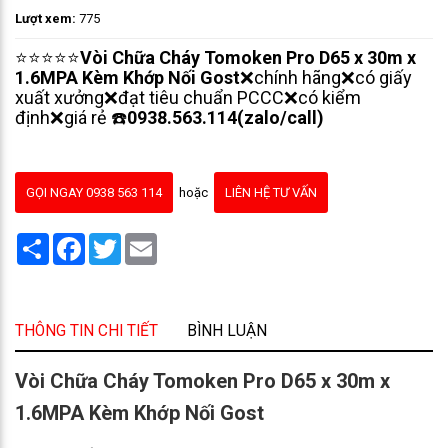
Lượt xem:
775
⭐⭐⭐⭐⭐
Vòi Chữa Cháy Tomoken Pro D65 x 30m x
1.6MPA Kèm Khớp Nối Gost
❌chính hãng❌có giấy
xuất xưởng❌đạt tiêu chuẩn PCCC❌có kiểm
định❌giá rẻ ☎️
0938.563.114(zalo/call)
GỌI NGAY 0938 563 114
hoặc
LIÊN HỆ TƯ VẤN
Share
Facebook
Twitter
Email
THÔNG TIN CHI TIẾT
BÌNH LUẬN
Vòi Chữa Cháy Tomoken Pro D65 x 30m x
1.6MPA Kèm Khớp Nối Gost