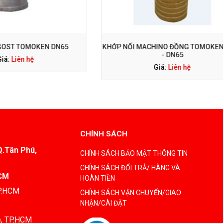
GỌI NGAY: 0938 563 114
GỌI NGAY: 0938 563 1
I MACHINO ĐỒNG TOMOKEN DN50
KHỚP NỐI MACHINO NHÔM D
- DN65
TOMOKEN
Giá:
Liên hệ
Giá:
Liên hệ
CHÍNH SÁCH
Q.Tân Phú,
CHÍNH SÁCH BẢO MẬT THÔNG TIN
CHÍNH SÁCH ĐỔI TRẢ/ HÀNG VÀ
HCM
HOÀN TIỀN
TP.HCM
CHÍNH SÁCH VẬN CHUYỂN/GIAO
NHẬN/CÀI ĐẶT
è, TP.HCM