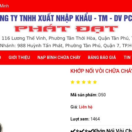
 Minh
Ủ
GIỚI THIỆU
NẠP BÌNH CHỮA CHÁY
BẢNG BÁO GIÁ
TIN
KHỚP NỐI VÒI CHỮA CH
Mã sản phẩm:
D50
Giá:
Liên hệ
Lượt xem:
1464
✔️⭐✔️⭐✔️Khớp Nối Vòi C