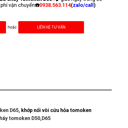
phí vận chuyển
☎️
0938.563.114
(
zalo/call
)
hoặc
LIÊN HỆ TƯ VẤN
oken D65,
khớp nối vòi cứu hỏa tomoken
cháy tomoken D50,D65