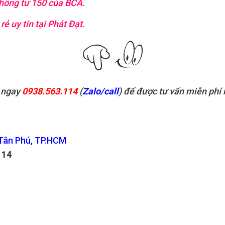
thông tư 150 của BCA.
ẻ uy tín tại Phát Đạt.
 ngay
0938.563.114
(
Zalo/call
) để được tư vấn miễn phí 
 Tân Phú, TP.HCM
114