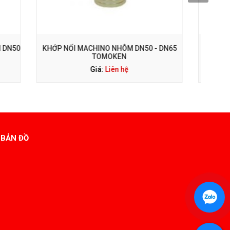
14
GỌI NGAY: 0938 563 114
N50 - DN65
KHỚP NỐI TOMOKEN NAKAJIMA DN50 -
L
DN65
Giá:
Liên hệ
BẢN ĐỒ