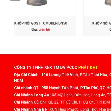
GỌI NGAY: 0938 563 114
0
KHỚP NỐI GOST TOMOKEN DN65
KHỚP NỐ
Giá:
Liên hệ
CÔNG TY TNHH XNK TM DV PCCC
PHÁT ĐẠT
Địa Chỉ Chính : 116 Lương Thế Vinh, P.Tân Thới Hòa, 
HCM
Chi nhánh Q7 : 988 Huỳnh Tấn Phát, P.Tân Phú,Q7, 
Chi Nhánh Long An
: Xã Mỹ Hạnh, Đức Hòa, Long An, 
Chi Nhánh Củ Chi
: QL 22, TT Củ Chi, H. Củ Chi, TP.HCM
Chi Nhánh Nhà Bè
: KCN Hiệp Phước, Long Thới, Nhà B