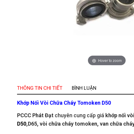
Hover to zoom
THÔNG TIN CHI TIẾT
BÌNH LUẬN
Khớp Nối Vòi Chữa Cháy Tomoken D50
PCCC Phát Đạt
chuyên cung cấp giá
khớp nối vò
D50
,D65, vòi chữa cháy tomoken, van chữa ch