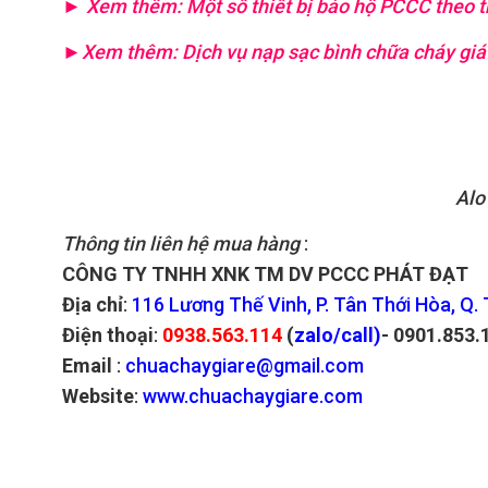
► Xem thêm:
Một số thiết bị bảo hộ PCCC theo 
►
Xem thêm:
Dịch vụ nạp sạc bình chữa cháy giá r
Alo
Thông tin liên hệ mua hàng
:
CÔNG TY TNHH XNK TM DV PCCC PHÁT ĐẠT
Địa chỉ
:
116 Lương Thế Vinh, P. Tân Thới Hòa, Q.
Điện thoại
:
0938.563.114
(
zalo/call)
- 0901.853.
Email
:
chuachaygiare@gmail.com
Website
:
www.chuachaygiare.com