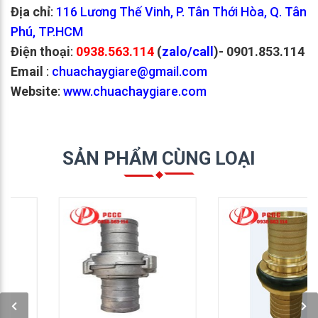
Địa chỉ
:
116 Lương Thế Vinh, P. Tân Thới Hòa, Q. Tân
Phú, TP.HCM
Điện thoại
:
0938.563.114
(
zalo/call
)
- 0901.853.114
Email
:
chuachaygiare@gmail.com
Website
:
www.chuachaygiare.com
SẢN PHẨM CÙNG LOẠI
GỌI NGAY: 0938 563
GỌI NGAY: 0938 563
114
114