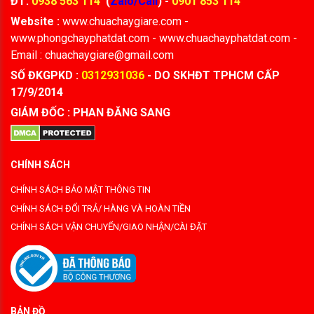
ĐT:
0938 563 114
(
Zalo/Call
) -
0901 853 114
Website :
www.chuachaygiare.com -
www.phongchayphatdat.com - www.chuachayphatdat.com -
Email : chuachaygiare@gmail.com
SỐ ĐKGPKD :
0312931036
- DO SKHĐT TPHCM CẤP
17/9/2014
GIÁM ĐỐC : PHAN ĐĂNG SANG
CHÍNH SÁCH
CHÍNH SÁCH BẢO MẬT THÔNG TIN
CHÍNH SÁCH ĐỔI TRẢ/ HÀNG VÀ HOÀN TIỀN
CHÍNH SÁCH VẬN CHUYỂN/GIAO NHẬN/CÀI ĐẶT
BẢN ĐỒ