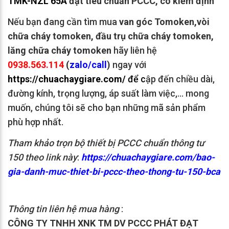
TMK-NZL 65A
đạt tiêu chuẩn PCCC, có kiểm định
Nếu bạn đang cần tìm mua
van góc Tomoken,vòi
chữa cháy tomoken, đầu trụ chữa cháy tomoken,
lăng chữa cháy tomoken
hãy liên hệ
0938.563.114
(
zalo/call
)
ngay với
https://chuachaygiare.com/
để c
ập đến chiều dài,
đường kính, trọng lượng, áp suất làm việc,… mong
muốn, chúng tôi sẽ cho bạn những mã sản phẩm
phù hợp nhất.
Tham khảo trọn bộ thiết bị PCCC chuẩn thông tư
150 theo link này
:
https://chuachaygiare.com/bao-
gia-danh-muc-thiet-bi-pccc-theo-thong-tu-150-bca
Thông tin liên hệ mua hàng
:
CÔNG TY TNHH XNK TM DV PCCC PHÁT ĐẠT