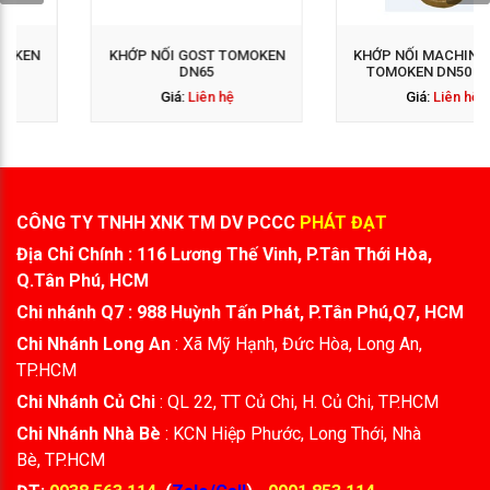
KHỚP NỐI GOST TOMOKEN
KHỚP NỐI MACHINO ĐỒNG
DN65
TOMOKEN DN50 - DN65
Giá:
Liên hệ
Giá:
Liên hệ
CÔNG TY TNHH XNK TM DV PCCC
PHÁT ĐẠT
Địa Chỉ Chính : 116 Lương Thế Vinh, P.Tân Thới Hòa,
Q.Tân Phú, HCM
Chi nhánh Q7 : 988 Huỳnh Tấn Phát, P.Tân Phú,Q7, HCM
Chi Nhánh Long An
: Xã Mỹ Hạnh, Đức Hòa, Long An,
TP.HCM
Chi Nhánh Củ Chi
: QL 22, TT Củ Chi, H. Củ Chi, TP.HCM
Chi Nhánh Nhà Bè
: KCN Hiệp Phước, Long Thới, Nhà
Bè, TP.HCM