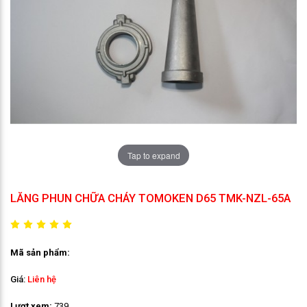
Tap to expand
LĂNG PHUN CHỮA CHÁY TOMOKEN D65 TMK-NZL-65A
Mã sản phẩm:
Giá:
Liên hệ
Lượt xem:
739