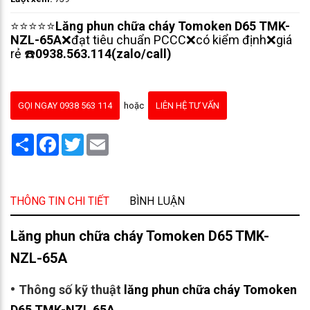
⭐⭐⭐⭐⭐
Lăng phun chữa cháy Tomoken D65 TMK-
NZL-65A
❌đạt tiêu chuẩn PCCC❌có kiểm định❌giá
rẻ ☎️
0938.563.114(zalo/call)
GỌI NGAY 0938 563 114
hoặc
LIÊN HỆ TƯ VẤN
Share
Facebook
Twitter
Email
THÔNG TIN CHI TIẾT
BÌNH LUẬN
Lăng phun chữa cháy Tomoken D65 TMK-
NZL-65A
•
Thông số kỹ thuật
lăng phun chữa cháy Tomoken
D65 TMK-NZL 65A