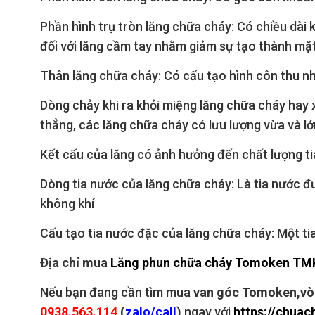
Phần hình trụ tròn lăng chữa cháy: Có chiều dài 
đối với lăng cầm tay nhằm giảm sự tạo thành mặt
Thân lăng chữa cháy: Có cấu tạo hình côn thu nhỏ
Dòng chảy khi ra khỏi miệng lăng chữa cháy hay 
thẳng, các lăng chữa cháy có lưu lượng vừa và lớn
Kết cấu của lăng có ảnh hưởng đến chất lượng tia
Dòng tia nước của lăng chữa cháy: Là tia nước đ
không khí
Cấu tạo tia nước đặc của lăng chữa cháy: Một tia
Địa chỉ mua
Lăng phun chữa cháy Tomoken TM
Nếu bạn đang cần tìm mua
van góc Tomoken,vòi
0938.563.114
(
zalo/call
)
ngay với
https://chuac