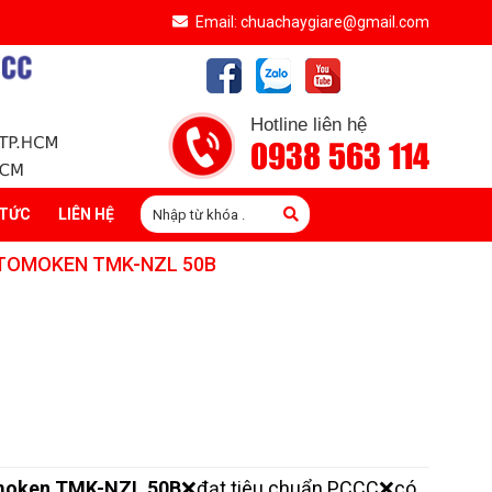
Email: chuachaygiare@gmail.com
Hotline liên hệ
0938 563 114
 TỨC
LIÊN HỆ
TOMOKEN TMK-NZL 50B
omoken TMK-NZL 50B
❌đạt tiêu chuẩn PCCC❌có