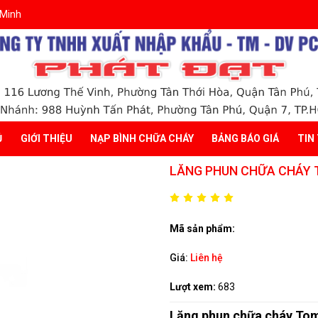
 Minh
Ủ
GIỚI THIỆU
NẠP BÌNH CHỮA CHÁY
BẢNG BÁO GIÁ
TIN
LĂNG PHUN CHỮA CHÁY 
Mã sản phẩm:
Giá:
Liên hệ
Lượt xem:
683
Lăng phun chữa cháy T