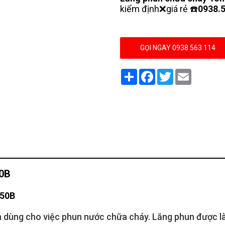
kiểm định❌giá rẻ ☎️
0938.5
GỌI NGAY 0938 563 114
Share
Facebook
Twitter
Email
0B
 50B
ên dùng cho việc phun nước chữa cháy. Lăng phun được l