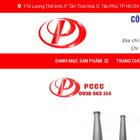
116 Lương Thế Vinh, P. Tân Thới Hoà, Q. Tân Phú, TP. Hồ Chí
DANH MỤC
SẢN PHẨM
TRANG CH