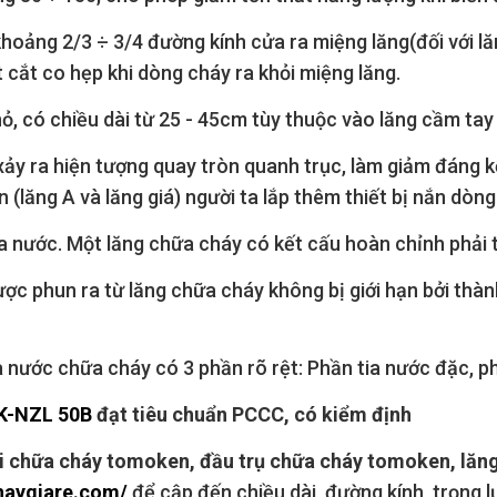
khoảng 2/3 ÷ 3/4 đường kính cửa ra miệng lăng(đối với l
 cắt co hẹp khi dòng cháy ra khỏi miệng lăng.
, có chiều dài từ 25 - 45cm tùy thuộc vào lăng cầm tay 
xảy ra hiện tượng quay tròn quanh trục, làm giảm đáng k
 (lăng A và lăng giá) người ta lắp thêm thiết bị nắn dòng
 nước. Một lăng chữa cháy có kết cấu hoàn chỉnh phải tạ
ược phun ra từ lăng chữa cháy không bị giới hạn bởi thà
 nước chữa cháy có 3 phần rõ rệt: Phần tia nước đặc, ph
K-NZL 50B
đạt tiêu chuẩn PCCC, có kiểm định
 chữa cháy tomoken, đầu trụ chữa cháy tomoken, lăn
haygiare.com/
để cập đến chiều dài, đường kính, trọng 