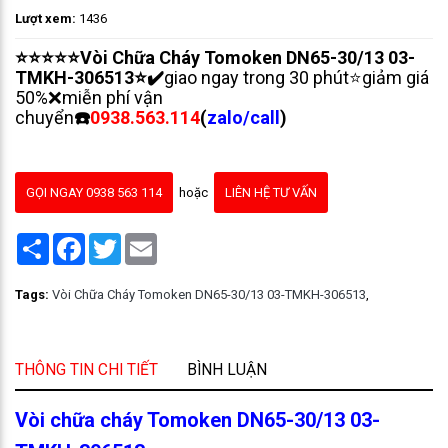
Lượt xem:
1436
⭐⭐⭐⭐⭐Vòi Chữa Cháy Tomoken DN65-30/13 03-
TMKH-306513⭐✔️
giao ngay trong 30 phút⭐giảm giá
50%❌miễn phí vận
chuyển
☎️
0938.563.114
(
zalo/call
)
GỌI NGAY 0938 563 114
hoặc
LIÊN HỆ TƯ VẤN
Share
Facebook
Twitter
Email
Tags:
Vòi Chữa Cháy Tomoken DN65-30/13 03-TMKH-306513
,
THÔNG TIN CHI TIẾT
BÌNH LUẬN
Vòi chữa cháy Tomoken DN65-30/13 03-