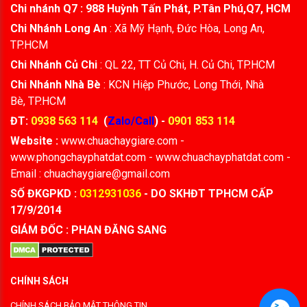
Chi nhánh Q7 : 988 Huỳnh Tấn Phát, P.Tân Phú,Q7, HCM
Chi Nhánh Long An
: Xã Mỹ Hạnh, Đức Hòa, Long An,
TP.HCM
Chi Nhánh Củ Chi
: QL 22, TT Củ Chi, H. Củ Chi, TP.HCM
Chi Nhánh Nhà Bè
: KCN Hiệp Phước, Long Thới, Nhà
Bè, TP.HCM
ĐT:
0938 563 114
(
Zalo/Call
) -
0901 853 114
Website :
www.chuachaygiare.com -
www.phongchayphatdat.com - www.chuachayphatdat.com -
Email : chuachaygiare@gmail.com
SỐ ĐKGPKD :
0312931036
- DO SKHĐT TPHCM CẤP
17/9/2014
GIÁM ĐỐC : PHAN ĐĂNG SANG
CHÍNH SÁCH
CHÍNH SÁCH BẢO MẬT THÔNG TIN