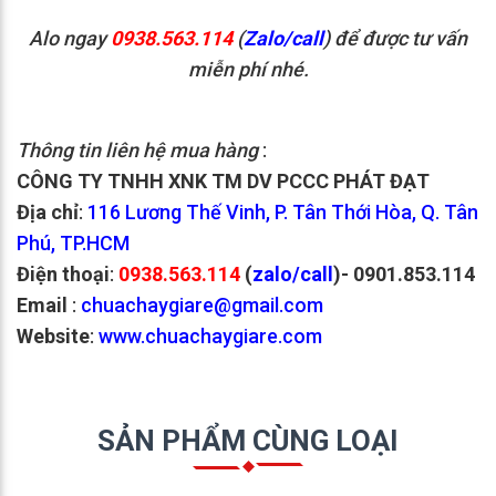
Alo ngay
0938.563.114
(
Zalo/call
) để được tư vấn
miễn phí nhé.
Thông tin liên hệ mua hàng
:
CÔNG TY TNHH XNK TM DV PCCC PHÁT ĐẠT
Địa chỉ
:
116 Lương Thế Vinh, P. Tân Thới Hòa, Q. Tân
Phú, TP.HCM
Điện thoại
:
0938.563.114
(
zalo/call
)- 0901.853.114
Email
:
chuachaygiare@gmail.com
Website
:
www.chuachaygiare.com
SẢN PHẨM CÙNG LOẠI