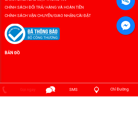
CHÍNH SÁCH ĐỔI TRẢ/ HÀNG VÀ HOÀN TIỀN
CHÍNH SÁCH VẬN CHUYỂN/GIAO NHẬN/CÀI ĐẶT
BẢN ĐỒ
Chỉ Đường
Gọi ngay
SMS