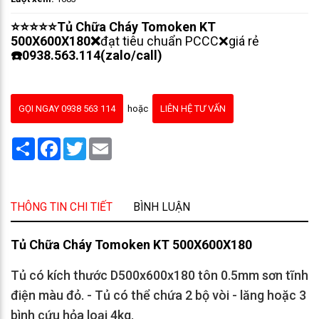
⭐⭐⭐⭐⭐Tủ Chữa Cháy Tomoken KT
500X600X180❌
đạt tiêu chuẩn PCCC❌giá rẻ
☎️0938.563.114(zalo/call)
GỌI NGAY 0938 563 114
hoặc
LIÊN HỆ TƯ VẤN
Share
Facebook
Twitter
Email
THÔNG TIN CHI TIẾT
BÌNH LUẬN
Tủ Chữa Cháy Tomoken KT 500X600X180
Tủ có kích thước D500x600x180 tôn 0.5mm sơn tĩnh
điện màu đỏ. - Tủ có thể chứa 2 bộ vòi - lăng hoặc 3
bình cứu hỏa loại 4kg.