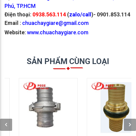
Phú, TP.HCM
Điện thoại
:
0938.563.114
(
zalo/call
)- 0901.853.114
Email
:
chuachaygiare@gmail.com
Website
:
www.chuachaygiare.com
SẢN PHẨM CÙNG LOẠI
GỌI NGAY: 0938 563
GỌI NGAY: 0938 563
114
114