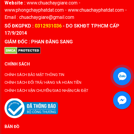
Website :
www.chuachaygiare.com -
www.phongchayphatdat.com - www.chuachayphatdat.com -
Email : chuachaygiare@gmail.com
SỐ ĐKGPKD :
0312931036
- DO SKHĐT TPHCM CẤP
17/9/2014
GIÁM ĐỐC : PHAN ĐĂNG SANG
CHÍNH SÁCH
CHÍNH SÁCH BẢO MẬT THÔNG TIN
CHÍNH SÁCH ĐỔI TRẢ/ HÀNG VÀ HOÀN TIỀN
CHÍNH SÁCH VẬN CHUYỂN/GIAO NHẬN/CÀI ĐẶT
BẢN ĐỒ