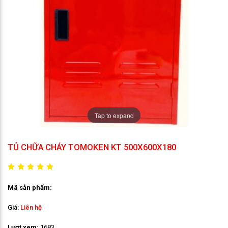
Tap to expand
TỦ CHỮA CHÁY TOMOKEN KT 500X600X180
Mã sản phẩm:
Giá:
Liên hệ
Lượt xem:
1683