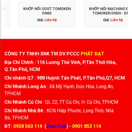
KHỚP NỐI GOST TOMOKEN
KHỚP NỐI MACHINO ĐỒNG
DN65
TOMOKEN DN50 - DN65
Giá:
Liên hệ
Giá:
Liên hệ
CÔNG TY TNHH XNK TM DV PCCC
PHÁT ĐẠT
Địa Chỉ Chính : 116 Lương Thế Vinh, P.Tân Thới Hòa,
Q.Tân Phú, HCM
Chi nhánh Q7 : 988 Huỳnh Tấn Phát, P.Tân Phú,Q7, HCM
Chi Nhánh Long An
: Xã Mỹ Hạnh, Đức Hòa, Long An,
TP.HCM
Chi Nhánh Củ Chi
: QL 22, TT Củ Chi, H. Củ Chi, TP.HCM
Chi Nhánh Nhà Bè
: KCN Hiệp Phước, Long Thới, Nhà
Bè, TP.HCM
ĐT:
0938 563 114
(
Zalo/Call
) -
0901 853 114