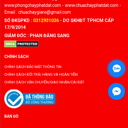
www.phongchayphatdat.com - www.chuachayphatdat.com -
Email : chuachaygiare@gmail.com
SỐ ĐKGPKD :
0312931036
- DO SKHĐT TPHCM CẤP
17/9/2014
GIÁM ĐỐC : PHAN ĐĂNG SANG
CHÍNH SÁCH
CHÍNH SÁCH BẢO MẬT THÔNG TIN
CHÍNH SÁCH ĐỔI TRẢ/ HÀNG VÀ HOÀN TIỀN
CHÍNH SÁCH VẬN CHUYỂN/GIAO NHẬN/CÀI ĐẶT
BẢN ĐỒ