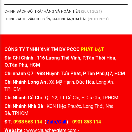
CHÍNH SÁCH ĐỔI TRẢ/ HÀNG VÀ HOÀN TIỀN
(20.01.2021)
CHÍNH SÁCH VẬN CHUYỂN/GIAO NHẬN/CÀI ĐẶT
(20.01.2021)
CÔNG TY TNHH XNK TM DV PCCC
PHÁT ĐẠT
Địa Chỉ Chính : 116 Lương Thế Vinh, P.Tân Thới Hòa,
Q.Tân Phú, HCM
Chi nhánh Q7 : 988 Huỳnh Tấn Phát, P.Tân Phú,Q7, HCM
Chi Nhánh Long An
: Xã Mỹ Hạnh, Đức Hòa, Long An,
TP.HCM
Chi Nhánh Củ Chi
: QL 22, TT Củ Chi, H. Củ Chi, TP.HCM
Chi Nhánh Nhà Bè
: KCN Hiệp Phước, Long Thới, Nhà
Bè, TP.HCM
ĐT:
0938 563 114
(
Zalo/Call
) -
0901 853 114
Website :
www.chuachaygiare.com -