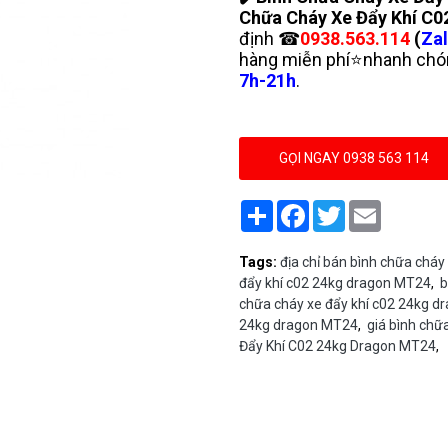
Chữa Cháy Xe Đẩy Khí C
định ☎
0938.563.114
(
Zal
hàng miễn phí⭐nhanh chón
7h-21h
.
GỌI NGAY 0938 563 114
Share
Facebook
Twitter
Email
Tags:
địa chỉ bán bình chữa chá
đẩy khí c02 24kg dragon MT24
,
b
chữa cháy xe đẩy khí c02 24kg d
24kg dragon MT24
,
giá bình chữ
Đẩy Khí C02 24kg Dragon MT24
,