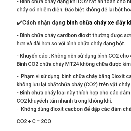
- Bình chữa cháy dạng khí CO2 rất an toàn cho nh
cháy có nhiễm điện. Đặc biệt không để lại bột hoặ
✔️
Cách nhận dạng
bình chữa cháy xe đẩy 
- Bình chữa cháy cardbon dioxit thường được sơ
hơn và dài hơn so với bình chữa cháy dạng bột.
- Khuyến cáo : Không nên sử dụng bình CO2 cho đ
Bình CO2 chữa cháy MT24 không chữa được kim lo
- Phạm vi sử dụng. bình chữa cháy bằng Dioxit c
không lưu lại chấtchữa cháy (CO2) trên vật chá
- Bình chữa cháy loại này thích hợp cho các đá
CO2 khuyếch tán nhanh trong không khí.
- Không dùng đioxit cacbon để dập các đám cháy 
CO2 + C = 2CO ­