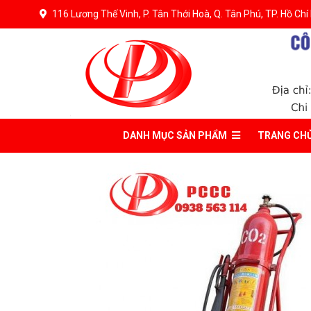
116 Lương Thế Vinh, P. Tân Thới Hoà, Q. Tân Phú, TP. Hồ Chí
DANH MỤC
SẢN PHẨM
TRANG CH