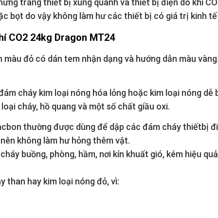
ững trang thiết bị xung quanh và thiết bị điện do khí C
c bọt do vậy không làm hư các thiết bị có giá trị kinh tế
khí CO2 24kg Dragon MT24
n màu đỏ có dán tem nhận dạng và hướng dẫn màu vàng. 
ám cháy kim loại nóng hóa lỏng hoặc kim loại nóng dễ b
ại cháy, hồ quang và một số chất giầu oxi.
acbon thường được dùng để dập các đám cháy thiếtbị đi
y nên không làm hư hỏng thêm vật.
m cháy buồng, phòng, hầm, nơi kín khuất gió, kém hiệu quả
than hay kim loại nóng đỏ, vì: