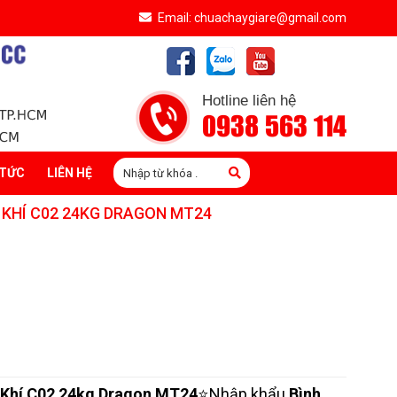
Email: chuachaygiare@gmail.com
Hotline liên hệ
0938 563 114
 TỨC
LIÊN HỆ
 KHÍ C02 24KG DRAGON MT24
 Khí C02 24kg Dragon MT24
⭐Nhập khẩu
Bình