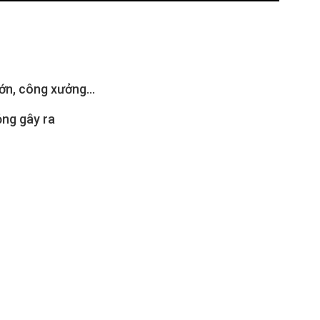
 lớn, công xưởng…
ỏng gây ra