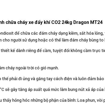
ình chữa cháy xe đẩy khí CO2 24kg Dragon MT24
dioxit để chữa các đám cháy dạng kiềm, sắt hóa lỏng, 
ểm cho người sử dụng hoặc có thể làm đám cháy bùng to 
 thiết kế dành riêng để cầm, tuyệt đối không cầm trực tiế
m cháy ngoài trời có gió mạnh.
o thế phải đi ủng và găng tay cách điện và luôn đảm bả
°C sẽ gây tăng áp suất quá mức làm bung nút xả áp của 
 thấy hỏng hóc những bộ phận của bình: Loa phun, vòi ph