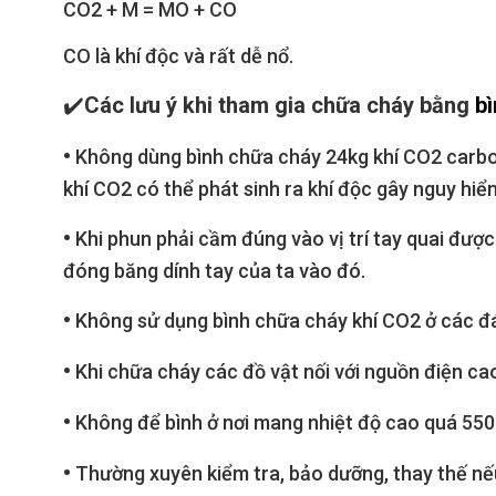
CO2 + M = MO + CO
CO là khí độc và rất dễ nổ.
✔️
Các lưu ý khi tham gia chữa cháy bằng
b
•
Không dùng bình chữa cháy 24kg khí CO2 carbon
khí CO2 có thể phát sinh ra khí độc gây nguy hi
•
Khi phun phải cầm đúng vào vị trí tay quai được
đóng băng dính tay của ta vào đó.
•
Không sử dụng bình chữa cháy khí CO2 ở các đá
•
Khi chữa cháy các đồ vật nối với nguồn điện ca
•
Không để bình ở nơi mang nhiệt độ cao quá 550
•
Thường xuyên kiểm tra, bảo dưỡng, thay thế nếu