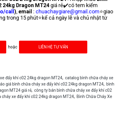
02 24kg Dragon MT24
giá rẻ✔️có tem kiểm
o/call
)
,
email
:
chuachaygiare@gmail.com
⭐giao
g trong 15 phút⭐kể cả ngày lễ và chủ nhật từ
hoặc
LIÊN HỆ TƯ VẤN
y xe đẩy khí c02 24kg dragon MT24
,
catalog bình chữa cháy xe
áo giá bình chữa cháy xe đẩy khí c02 24kg dragon MT24
,
bình
ragon MT24 giá rẻ
,
công ty bán bình chữa cháy xe đẩy khí c02
a cháy xe đẩy khí c02 24kg dragon MT24
,
Bình Chữa Cháy Xe