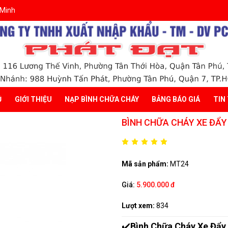
 Minh
Ủ
GIỚI THIỆU
NẠP BÌNH CHỮA CHÁY
BẢNG BÁO GIÁ
TIN
BÌNH CHỮA CHÁY XE ĐẨY
Mã sản phẩm:
MT24
Giá:
5.900.000 đ
Lượt xem:
834
✔️
Bình Chữa Cháy Xe Đẩy