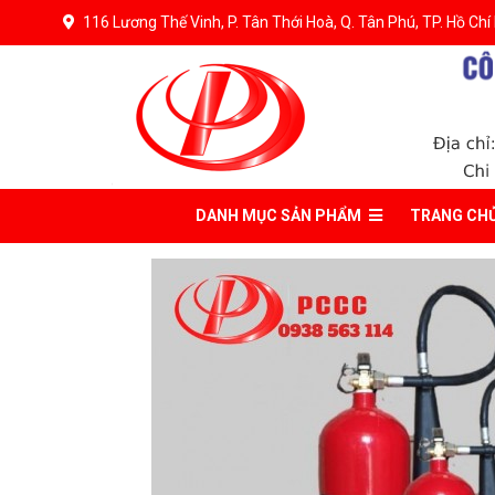
116 Lương Thế Vinh, P. Tân Thới Hoà, Q. Tân Phú, TP. Hồ Chí
DANH MỤC
SẢN PHẨM
TRANG CH