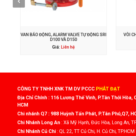
GỌI NGAY: 0938 563 114
G
VAN BÁO ĐỘNG, ALARM VALVE TỰ ĐỘNG SRI
VÒI CH
D100 VÀ D150
Giá:
Liên hệ
CÔNG TY TNHH XNK TM DV PCCC
PHÁT ĐẠT
Địa Chỉ Chính : 116 Lương Thế Vinh, P.Tân Thới Hòa, 
HCM
Chi nhánh Q7 : 988 Huỳnh Tấn Phát, P.Tân Phú,Q7, 
Chi Nhánh Long An
: Xã Mỹ Hạnh, Đức Hòa, Long An, 
Chi Nhánh Củ Chi
: QL 22, TT Củ Chi, H. Củ Chi, TP.HCM