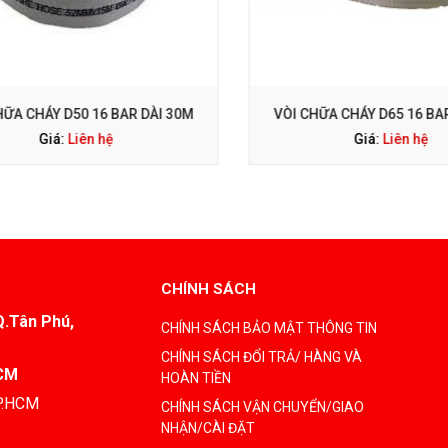
ỌI NGAY: 0938 563 114
GỌI NGAY: 0938 563 114
ỮA CHÁY D50 16 BAR DÀI 30M
VÒI CHỮA CHÁY D65 16 BAR 
Giá:
Liên hệ
Giá:
Liên hệ
CHÍNH SÁCH
Q.Tân Phú,
CHÍNH SÁCH BẢO MẬT THÔNG TIN
CHÍNH SÁCH ĐỔI TRẢ/ HÀNG VÀ
HCM
HOÀN TIỀN
TP.HCM
CHÍNH SÁCH VẬN CHUYỂN/GIAO
NHẬN/CÀI ĐẶT