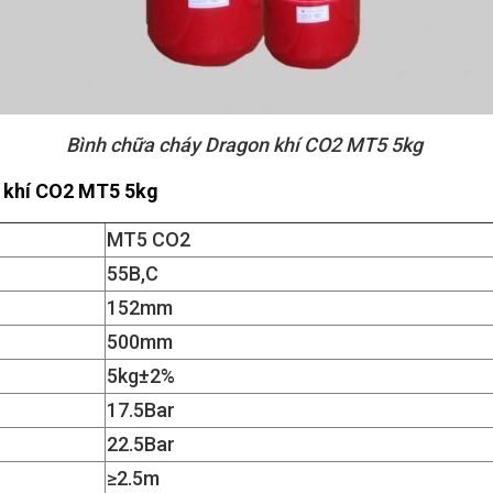
Bình chữa cháy Dragon khí CO2 MT5 5kg
n khí CO2 MT5 5kg
MT5 CO2
55B,C
152mm
500mm
5kg±2%
17.5Bar
22.5Bar
≥2.5m