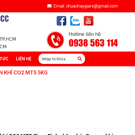
Email: chuachaygiare@gmail.com
Hotline liên hệ
0938 563 114
 TỨC
LIÊN HỆ
 KHÍ CO2 MT5 5KG