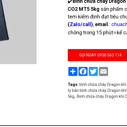
✔️
Bình chữa cháy Dragon
CO2 MT5 5kg
sản phẩm c
tem kiểm định đạt tiêu c
(
Zalo/call
)
,
email
:
chuac
chóng trong 15 phút⭐kể cả
GỌI NGAY 0938 563 114
Share
Facebook
Twitter
Email
Tags:
bình chữa cháy Dragon khí
ty bán bình chữa cháy Dragon kh
5kg
,
Bình chữa cháy Dragon khí