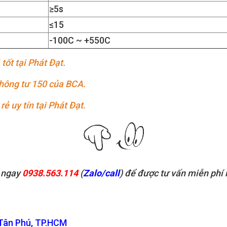
≥5s
≤15
-100C ~ +550C
tốt tại Phát Đạt.
thông tư 150 của BCA.
ẻ uy tín tại Phát Đạt.
 ngay
0938.563.114
(
Zalo/call
) để được tư vấn miễn phí 
 Tân Phú, TP.HCM