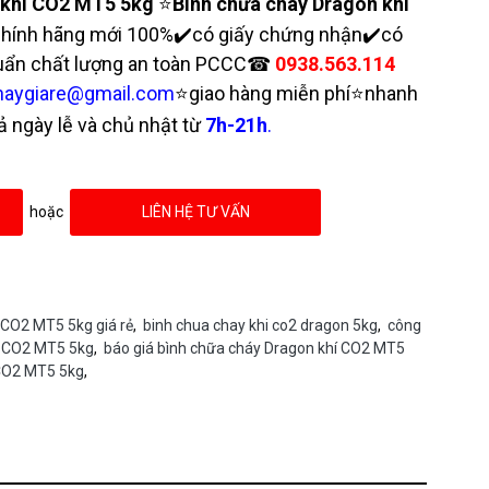
 khí CO2 MT5 5kg
⭐
Bình chữa cháy Dragon khí
hính hãng mới 100%
✔️có giấy chứng nhận
✔️
có
huẩn chất lượng an toàn PCCC☎
0938.563.114
haygiare@gmail.com
⭐giao hàng miễn phí⭐nhanh
 ngày lễ và chủ nhật từ
7h-21h
.
hoặc
LIÊN HỆ TƯ VẤN
 CO2 MT5 5kg giá rẻ
,
binh chua chay khi co2 dragon 5kg
,
công
í CO2 MT5 5kg
,
báo giá bình chữa cháy Dragon khí CO2 MT5
 CO2 MT5 5kg
,