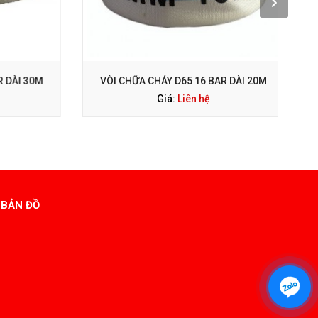
GỌI NGAY: 0938 563 114
DÀI 30M
VÒI CHỮA CHÁY D65 16 BAR DÀI 20M
Giá:
Liên hệ
BẢN ĐỒ