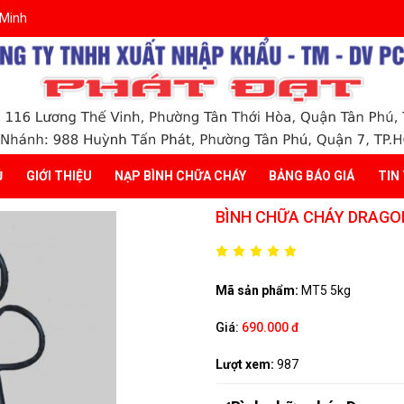
 Minh
Ủ
GIỚI THIỆU
NẠP BÌNH CHỮA CHÁY
BẢNG BÁO GIÁ
TIN
BÌNH CHỮA CHÁY DRAGON
Mã sản phẩm:
MT5 5kg
Giá:
690.000 đ
Lượt xem:
987