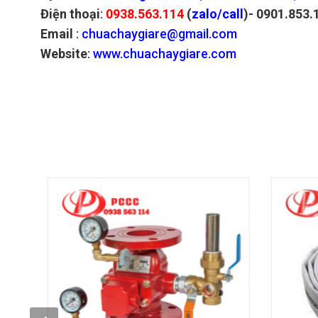
Điện thoại
:
0938.563.114
(
zalo/call
)- 0901.853.
Email
:
chuachaygiare@gmail.com
Website
:
www.chuachaygiare.com