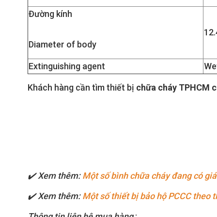
Đường kính
12
Diameter of body
Extinguishing agent
Wet
Khách hàng cần tìm thiết bị
chữa cháy TPHCM c
✔️ Xem thêm:
Một số bình chữa cháy đang có giá t
✔️ Xem thêm:
Một số thiết bị bảo hộ PCCC theo 
Thông tin liên hệ mua hàng
: