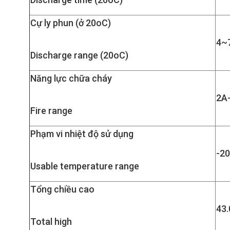
Cự ly phun (ở 20oC)
4~
Discharge range (20oC)
Năng lực chữa cháy
2A
Fire range
Phạm vi nhiệt độ sử dụng
-2
Usable temperature range
Tổng chiều cao
43
Total high