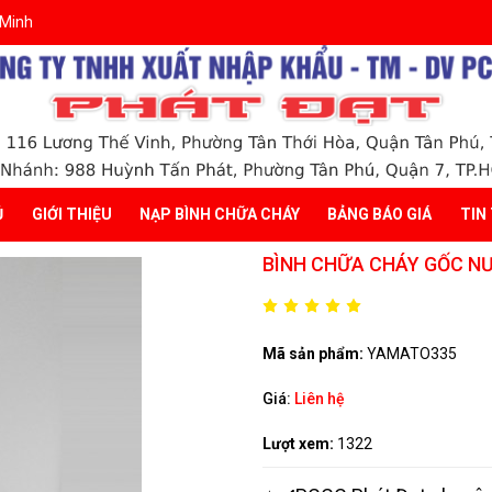
 Minh
Ủ
GIỚI THIỆU
NẠP BÌNH CHỮA CHÁY
BẢNG BÁO GIÁ
TIN
BÌNH CHỮA CHÁY GỐC NƯỚ
Mã sản phẩm:
YAMATO335
Giá:
Liên hệ
Lượt xem:
1322