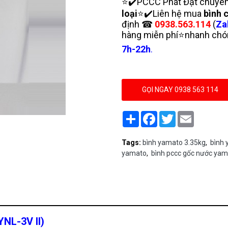
⭐✔️PCCC Phát Đạt chuyên 
loại
⭐✔️Liên hệ mua
bình 
định ☎
0938.563.114
(
Za
hàng miễn phí⭐nhanh chón
7h-22h
.
GỌI NGAY 0938 563 114
Share
Facebook
Twitter
Email
Tags:
bình yamato 3.35kg
,
bình 
yamato
,
bình pccc gốc nước yama
YNL-3V II)