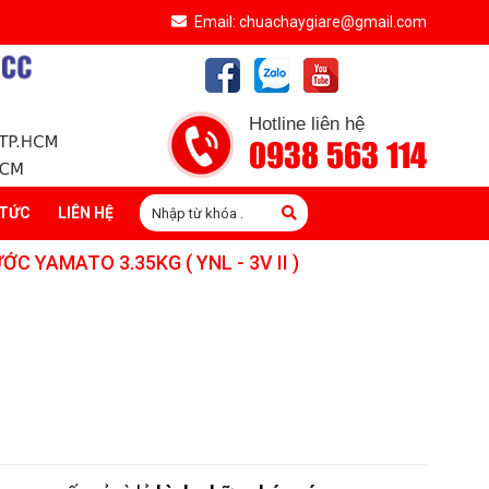
Email: chuachaygiare@gmail.com
Hotline liên hệ
0938 563 114
 TỨC
LIÊN HỆ
C YAMATO 3.35KG ( YNL - 3V II )