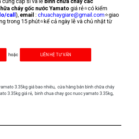
cung cấp sỉ và lẻ
bình chữa cháy các
chữa cháy
gốc nước Yamato
giá rẻ⭐có kiểm
lo/call
),
email
:
chuachaygiare@gmail.com
⭐giao
g trong 15 phút⭐kể cả ngày lễ và chủ nhật từ
hoặc
LIÊN HỆ TƯ VẤN
yamato 3.35kg giá bao nhiêu
,
cửa hàng bán bình chữa cháy
to 3.35kg giá rẻ
,
binh chua chay goc nuoc yamato 3.35kg
,