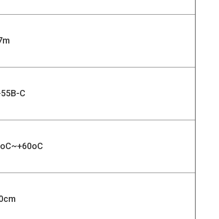
7m
-55B-C
0oC~+60oC
.0cm