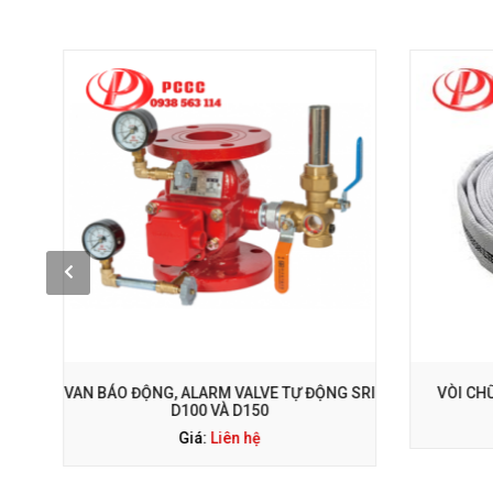
GỌI NGAY: 0938 563 114
G
VAN BÁO ĐỘNG, ALARM VALVE TỰ ĐỘNG SRI
VÒI CH
D100 VÀ D150
Giá:
Liên hệ