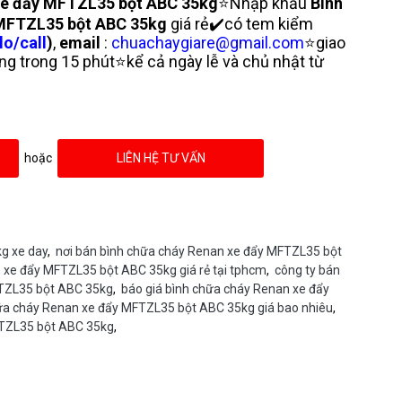
xe đẩy MFTZL35 bột ABC 35kg
⭐Nhập khẩu
Bình
 MFTZL35 bột ABC 35kg
giá rẻ✔️có tem kiểm
lo/call
)
,
email
:
chuachaygiare@gmail.com
⭐giao
g trong 15 phút⭐kể cả ngày lễ và chủ nhật từ
hoặc
LIÊN HỆ TƯ VẤN
kg xe day
,
nơi bán bình chữa cháy Renan xe đẩy MFTZL35 bột
 xe đẩy MFTZL35 bột ABC 35kg giá rẻ tại tphcm
,
công ty bán
FTZL35 bột ABC 35kg
,
báo giá bình chữa cháy Renan xe đẩy
ữa cháy Renan xe đẩy MFTZL35 bột ABC 35kg giá bao nhiêu
,
FTZL35 bột ABC 35kg
,