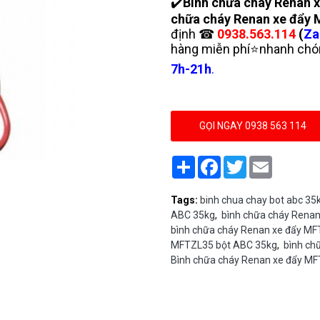
✔️
Bình chữa cháy Renan 
chữa cháy Renan xe đẩy
định ☎
0938.563.114
(
Za
hàng miễn phí⭐nhanh chón
7h-21h
.
GỌI NGAY 0938 563 114
Share
Facebook
Twitter
Email
Tags:
binh chua chay bot abc 35
ABC 35kg
,
bình chữa cháy Renan
bình chữa cháy Renan xe đẩy M
MFTZL35 bột ABC 35kg
,
bình ch
Bình chữa cháy Renan xe đẩy M