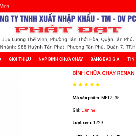
 Minh
Ủ
GIỚI THIỆU
NẠP BÌNH CHỮA CHÁY
BẢNG BÁO GIÁ
TIN
BÌNH CHỮA CHÁY RENAN 
Mã sản phẩm:
MFTZL35
Giá:
Liên hệ
Lượt xem:
1729