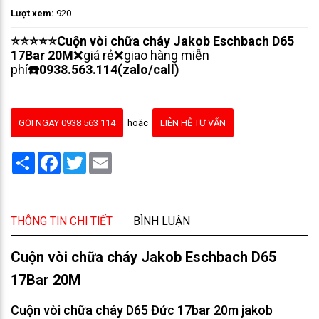
Lượt xem:
920
⭐⭐⭐⭐⭐Cuộn vòi chữa cháy Jakob Eschbach D65
17Bar 20M
❌giá rẻ❌giao hàng miễn
phí
☎️0938.563.114(zalo/call)
GỌI NGAY 0938 563 114
hoặc
LIÊN HỆ TƯ VẤN
Share
Facebook
Twitter
Email
THÔNG TIN CHI TIẾT
BÌNH LUẬN
Cuộn vòi chữa cháy Jakob Eschbach D65
17Bar 20M
Cuộn vòi chữa cháy D65 Đức 17bar 20m jakob