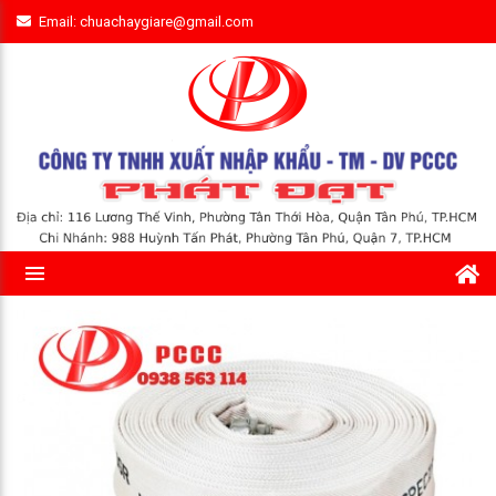
Email: chuachaygiare@gmail.com