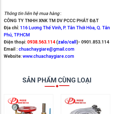
Thông tin liên hệ mua hàng
:
CÔNG TY TNHH XNK TM DV PCCC PHÁT ĐẠT
Địa chỉ
:
116 Lương Thế Vinh, P. Tân Thới Hòa, Q. Tân
Phú, TP.HCM
Điện thoại
:
0938.563.114
(
zalo/call
)
- 0901.853.114
Email
:
chuachaygiare@gmail.com
Website
:
www.chuachaygiare.com
SẢN PHẨM CÙNG LOẠI