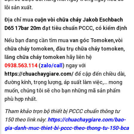
lỗi sản xuất.
Địa chỉ mua
cuộn vòi chữa cháy Jakob Eschbach
D65 17bar 20m
đạt tiêu chuẩn PCCC, có kiểm định
Nếu bạn đang cần tìm mua
van góc Tomoken,vòi
chữa cháy tomoken, đầu trụ chữa cháy tomoken,
lăng chữa cháy tomoken
hãy liên hệ
0938.563.114
(
zalo/call
)
ngay với
https://chuachaygiare.com/
để cập đến chiều dài,
đường kính, trọng lượng, áp suất làm việc,… mong
muốn, chúng tôi sẽ cho bạn những mã sản phẩm
phù hợp nhất.
Tham khảo trọn bộ thiết bị PCCC chuẩn thông tư
150 theo link này
:
https://chuachaygiare.com/bao-
gia-danh-muc-thiet-bi-pccc-theo-thong-tu-150-bca