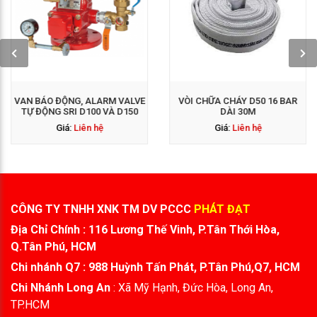
GỌI NGAY: 0938 563
GỌI NGAY: 0938 563
114
114
VAN BÁO ĐỘNG, ALARM VALVE
VÒI CHỮA CHÁY D50 16 BAR
TỰ ĐỘNG SRI D100 VÀ D150
DÀI 30M
Giá:
Liên hệ
Giá:
Liên hệ
CÔNG TY TNHH XNK TM DV PCCC
PHÁT ĐẠT
Địa Chỉ Chính : 116 Lương Thế Vinh, P.Tân Thới Hòa,
Q.Tân Phú, HCM
Chi nhánh Q7 : 988 Huỳnh Tấn Phát, P.Tân Phú,Q7, HCM
Chi Nhánh Long An
: Xã Mỹ Hạnh, Đức Hòa, Long An,
TP.HCM