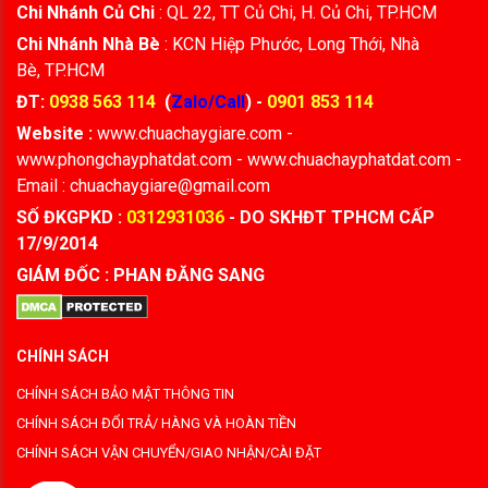
Chi Nhánh Củ Chi
: QL 22, TT Củ Chi, H. Củ Chi, TP.HCM
Chi Nhánh Nhà Bè
: KCN Hiệp Phước, Long Thới, Nhà
Bè, TP.HCM
ĐT:
0938 563 114
(
Zalo/Call
) -
0901 853 114
Website :
www.chuachaygiare.com -
www.phongchayphatdat.com - www.chuachayphatdat.com -
Email : chuachaygiare@gmail.com
SỐ ĐKGPKD :
0312931036
- DO SKHĐT TPHCM CẤP
17/9/2014
GIÁM ĐỐC : PHAN ĐĂNG SANG
CHÍNH SÁCH
CHÍNH SÁCH BẢO MẬT THÔNG TIN
CHÍNH SÁCH ĐỔI TRẢ/ HÀNG VÀ HOÀN TIỀN
CHÍNH SÁCH VẬN CHUYỂN/GIAO NHẬN/CÀI ĐẶT