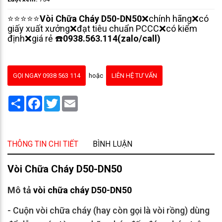
⭐⭐⭐⭐⭐
Vòi Chữa Cháy D50-DN50
❌chính hãng❌có
giấy xuất xưởng❌đạt tiêu chuẩn PCCC❌có kiểm
định❌giá rẻ ☎️
0938.563.114(zalo/call)
GỌI NGAY 0938 563 114
hoặc
LIÊN HỆ TƯ VẤN
Share
Facebook
Twitter
Email
THÔNG TIN CHI TIẾT
BÌNH LUẬN
Vòi Chữa Cháy D50-DN50
Mô tả
vòi chữa cháy D50-DN50
- Cuộn vòi chữa cháy (hay còn gọi là vòi rồng) dùng