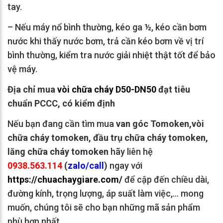
tay.
– Nếu máy nổ bình thường, kéo ga ½, kéo cần bơm
nước khi thấy nước bơm, trả cần kéo bơm về vị trí
bình thường, kiểm tra nước giải nhiệt thật tốt để bảo
vệ máy.
Địa chỉ mua
vòi chữa cháy D50-DN50
đạt tiêu
chuẩn PCCC, có kiểm định
Nếu bạn đang cần tìm mua
van góc Tomoken,vòi
chữa cháy tomoken, đầu trụ chữa cháy tomoken,
lăng chữa cháy tomoken
hãy liên hệ
0938.563.114
(
zalo/call
)
ngay với
https://chuachaygiare.com/
để cập đến chiều dài,
đường kính, trọng lượng, áp suất làm việc,… mong
muốn, chúng tôi sẽ cho bạn những mã sản phẩm
phù hợp nhất.