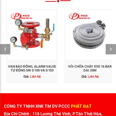
GỌI NGAY: 0938 563
GỌI NGAY: 0938 563
114
114
VAN BÁO ĐỘNG, ALARM VALVE
VÒI CHỮA CHÁY D50 16 BAR
TỰ ĐỘNG SRI D100 VÀ D150
DÀI 30M
Giá:
Liên hệ
Giá:
Liên hệ
CÔNG TY TNHH XNK TM DV PCCC
PHÁT ĐẠT
Địa Chỉ Chính : 116 Lương Thế Vinh, P.Tân Thới Hòa,