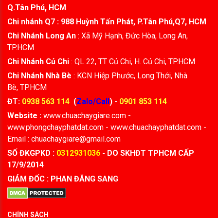
Q.Tân Phú, HCM
Chi nhánh Q7 : 988 Huỳnh Tấn Phát, P.Tân Phú,Q7, HCM
Chi Nhánh Long An
: Xã Mỹ Hạnh, Đức Hòa, Long An,
TP.HCM
Chi Nhánh Củ Chi
: QL 22, TT Củ Chi, H. Củ Chi, TP.HCM
Chi Nhánh Nhà Bè
: KCN Hiệp Phước, Long Thới, Nhà
Bè, TP.HCM
ĐT:
0938 563 114
(
Zalo/Call
) -
0901 853 114
Website :
www.chuachaygiare.com -
www.phongchayphatdat.com - www.chuachayphatdat.com -
Email : chuachaygiare@gmail.com
SỐ ĐKGPKD :
0312931036
- DO SKHĐT TPHCM CẤP
17/9/2014
GIÁM ĐỐC : PHAN ĐĂNG SANG
CHÍNH SÁCH