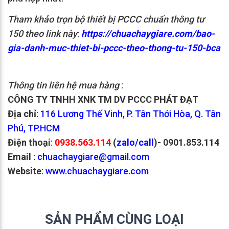
Tham khảo trọn bộ thiết bị PCCC chuẩn thông tư
150 theo link này
:
https://chuachaygiare.com/bao-
gia-danh-muc-thiet-bi-pccc-theo-thong-tu-150-bca
Thông tin liên hệ mua hàng
:
CÔNG TY TNHH XNK TM DV PCCC PHÁT ĐẠT
Địa chỉ
:
116 Lương Thế Vinh, P. Tân Thới Hòa, Q. Tân
Phú, TP.HCM
Điện thoại
:
0938.563.114
(
zalo/call
)
- 0901.853.114
Email
:
chuachaygiare@gmail.com
Website
:
www.chuachaygiare.com
SẢN PHẨM CÙNG LOẠI