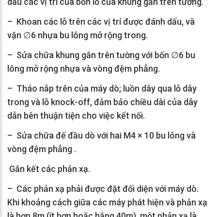
dấu các vị trí của bốn lỗ của khung gắn trên tường.
– Khoan các lỗ trên các vị trí được đánh dấu, và
vặn ∅6 nhựa bu lông mở rộng trong.
– Sửa chữa khung gắn trên tường với bốn ∅6 bu
lông mở rộng nhựa và vòng đệm phẳng.
– Tháo nắp trên của máy dò; luồn dây qua lỗ dây
trong và lỗ knock-off, đảm bảo chiều dài của dây
dẫn bên thuận tiện cho việc kết nối.
– Sửa chữa đế đầu dò với hai M4 × 10 bu lông và
vòng đệm phẳng .
Gắn kết các phản xạ.
– Các phản xạ phải được đặt đối diện với máy dò.
Khi khoảng cách giữa các máy phát hiện và phản xạ
là hơn 8m (ít hơn hoặc bằng 40m), một phản xạ là