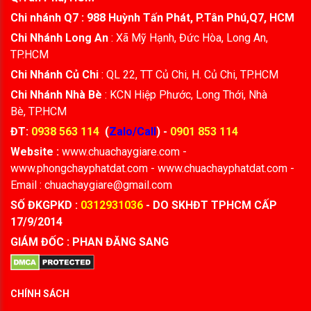
Chi nhánh Q7 : 988 Huỳnh Tấn Phát, P.Tân Phú,Q7, HCM
Chi Nhánh Long An
: Xã Mỹ Hạnh, Đức Hòa, Long An,
TP.HCM
Chi Nhánh Củ Chi
: QL 22, TT Củ Chi, H. Củ Chi, TP.HCM
Chi Nhánh Nhà Bè
: KCN Hiệp Phước, Long Thới, Nhà
Bè, TP.HCM
ĐT:
0938 563 114
(
Zalo/Call
) -
0901 853 114
Website :
www.chuachaygiare.com -
www.phongchayphatdat.com - www.chuachayphatdat.com -
Email : chuachaygiare@gmail.com
SỐ ĐKGPKD :
0312931036
- DO SKHĐT TPHCM CẤP
17/9/2014
GIÁM ĐỐC : PHAN ĐĂNG SANG
CHÍNH SÁCH