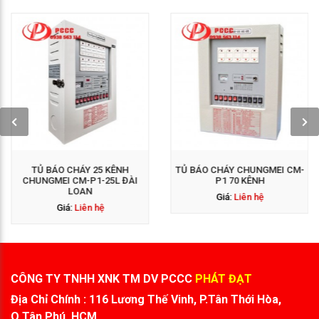
GỌI NGAY: 0938 563
GỌI NGAY: 0938 563
114
114
TỦ BÁO CHÁY 25 KÊNH
TỦ BÁO CHÁY CHUNGMEI CM-
CHUNGMEI CM-P1-25L ĐÀI
P1 70 KÊNH
LOAN
Giá:
Liên hệ
Giá:
Liên hệ
CÔNG TY TNHH XNK TM DV PCCC
PHÁT ĐẠT
Địa Chỉ Chính : 116 Lương Thế Vinh, P.Tân Thới Hòa,
Q.Tân Phú, HCM