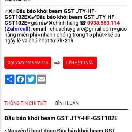
⭐❌⭐
Đầu báo khói beam GST JTY-HF-
GST102E
❌✔️
Đầu báo khói beam GST JTY-HF-
GST102E
⭐giá rẻ✔️❌chính hãng ☎
0938.563.114
(
Zalo/call
)
,
email
: chuachaygiare@gmail.com⭐giao
hàng miễn phí⭐nhanh chóng trong 15 phút⭐kể cả
ngày lễ và chủ nhật từ
7h-21h
.
GỌI NGAY 0938 563 114
hoặc
LIÊN HỆ TƯ VẤN
Share
Facebook
Twitter
Email
THÔNG TIN CHI TIẾT
BÌNH LUẬN
Đầu báo khói beam GST JTY-HF-GST102E
•
Nguyên lí hoạt động
Đầu báo khói beam GST