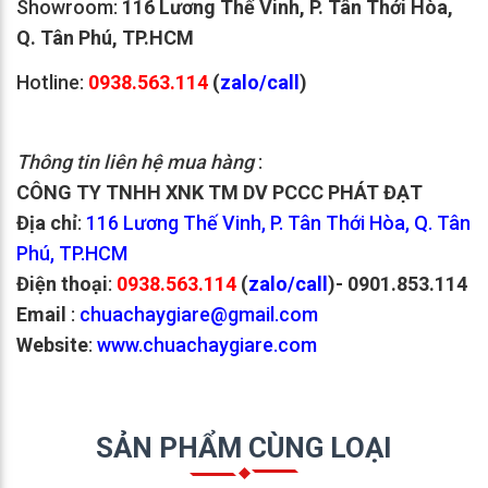
Showroom:
116 Lương Thế Vinh, P. Tân Thới Hòa,
Q. Tân Phú, TP.HCM
Hotline:
0938.563.114
(
zalo/call
)
Thông tin liên hệ mua hàng
:
CÔNG TY TNHH XNK TM DV PCCC PHÁT ĐẠT
Địa chỉ
:
116 Lương Thế Vinh, P. Tân Thới Hòa, Q. Tân
Phú, TP.HCM
Điện thoại
:
0938.563.114
(
zalo/call
)- 0901.853.114
Email
:
chuachaygiare@gmail.com
Website
:
www.chuachaygiare.com
SẢN PHẨM CÙNG LOẠI