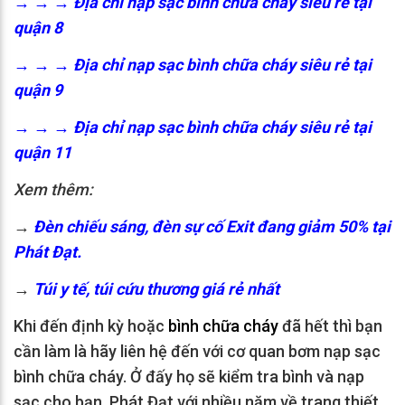
→ → →
Địa chỉ nạp sạc bình chữa cháy siêu rẻ tại
quận 8
→ → →
Địa chỉ nạp sạc bình chữa cháy siêu rẻ tại
quận 9
→ → →
Địa chỉ nạp sạc bình chữa cháy siêu rẻ tại
quận 11
Xem thêm:
→
Đèn chiếu sáng, đèn sự cố Exit đang giảm 50% tại
Phát Đạt.
→
Túi y tế, túi cứu thương giá rẻ nhất
Khi đến định kỳ hoặc
bình chữa cháy
đã hết thì bạn
cần làm là hãy liên hệ đến với cơ quan bơm nạp sạc
bình chữa cháy. Ở đấy họ sẽ kiểm tra bình và nạp
sạc cho bạn. Phát Đạt với nhiều năm về trang thiết