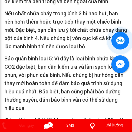
để kiểm tra bên trong và bên ngoài của bình.
Nếu chất chữa cháy trong bình 3 bị hao hụt, bạn
nên bơm thêm hoặc trực tiếp thay một chiếc bình
mới. Đặc biệt, bạn cần lưu ý tới chất chữa cháy dạng
bột của bình 4. Nếu chúng bị vón cục kể cả khi đã
lắc mạnh bình thì nên được loại bỏ.
Bảo quản bình loại 5: Vì đây là loại bình chứa khí
CO2 đặc biệt, bạn cần kiểm tra và làm sạch loa
phun, vòi phun của bình. Nếu chúng bị hư hỏng cần
thay mới hoàn toàn để đảm bảo quá trình sử dụng
hiệu quả nhất. Đặc biệt, bạn cũng phải bảo dưỡng
thường xuyên, đảm bảo bình vẫn có thể sử dụng
hiệu quả.
Báo giá trọn bộ thiết bị pccc theo thông tư 150 mới
Chỉ Đường
Gọi ngay
SMS
nhất của BCA tại