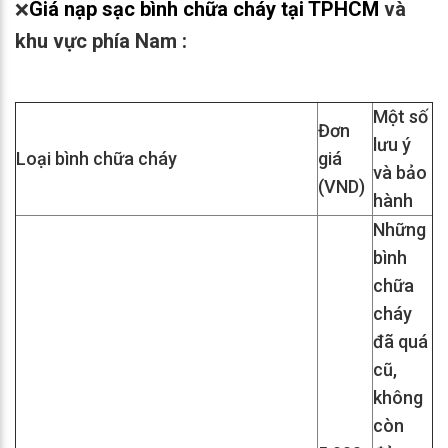
Giá nạp sạc bình chữa cháy
tại TPHCM
và
❌
khu vực phía Nam :
Một số
Đơn
lưu ý
Loại bình chữa cháy
giá
và bảo
(VND)
hành
Những
bình
chữa
cháy
đã quá
cũ,
không
còn