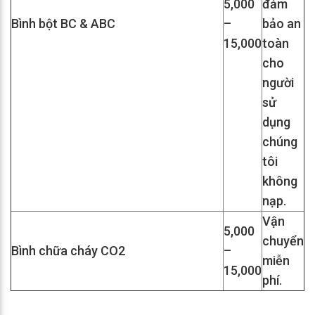
5,000
đảm
Bình bột BC & ABC
–
bảo an
15,000
toàn
cho
người
sử
dụng
chúng
tôi
không
nạp.
Vận
5,000
chuyển
Bình chữa cháy CO2
–
miễn
15,000
phí.