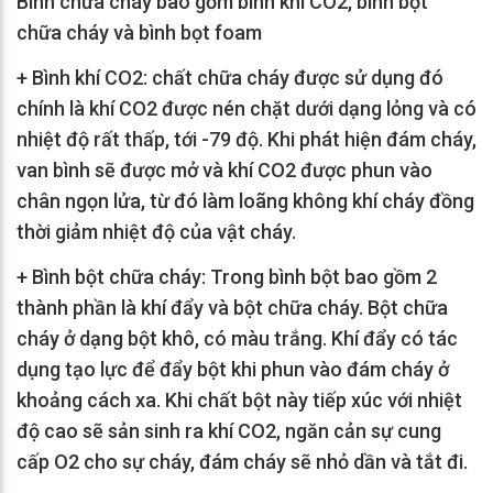
Bình chữa cháy bao gồm bình khí CO2, bình bột
chữa cháy và bình bọt foam
+ Bình khí CO2: chất chữa cháy được sử dụng đó
chính là khí CO2 được nén chặt dưới dạng lỏng và có
nhiệt độ rất thấp, tới -79 độ. Khi phát hiện đám cháy,
van bình sẽ được mở và khí CO2 được phun vào
chân ngọn lửa, từ đó làm loãng không khí cháy đồng
thời giảm nhiệt độ của vật cháy.
+ Bình bột chữa cháy: Trong bình bột bao gồm 2
thành phần là khí đẩy và bột chữa cháy. Bột chữa
cháy ở dạng bột khô, có màu trắng. Khí đẩy có tác
dụng tạo lực để đẩy bột khi phun vào đám cháy ở
khoảng cách xa. Khi chất bột này tiếp xúc với nhiệt
độ cao sẽ sản sinh ra khí CO2, ngăn cản sự cung
cấp O2 cho sự cháy, đám cháy sẽ nhỏ dần và tắt đi.