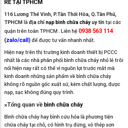
RẺ TẠI TPHCM
116 Lương Thế Vinh, P.Tân Thới Hòa, Q.Tân Phú,
TPHCM
là
địa chỉ
nạp bình chữa cháy
uy tín
tại các
0938 563 114
quận trên toàn TPHCM . Liên hệ
(
z
alo/call
)
để được tư vấn nhanh nhất.
Hiện nay trên thị trường kinh doanh thiết bị PCCC
nhất là các nhà phân phối bình chữa cháy nhỏ lẻ trôi
nổi hiện nay rất có thể vì nguồn lợi trước mắt mà
kinh doanh những sản phẩm về bình chữa cháy
không rõ nguồn gốc xuất sứ, kém chất lượng, được
nạp, sạc không đúng quy trình.
Tổng quan về
bình chữa cháy
❌
Bình chữa cháy hay bình cứu hỏa là phương tiện
chữa cháy tại chỗ, có hình trụ đứng, vỏ thép sơn