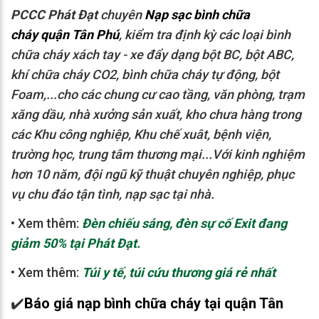
PCCC Phát Đạt
chuyên
Nạp sạc bình chữa
cháy quận Tân Phú
, kiểm tra định kỳ các loại bình
chữa cháy xách tay - xe đẩy dạng bột BC, bột ABC,
khí chữa cháy CO2, bình chữa cháy tự động, bột
Foam,...cho các chung cư cao tầng, văn phòng, trạm
xăng dầu, nhà xưởng sản xuất, kho chưa hàng trong
các Khu công nghiệp, Khu chế xuât, bệnh viện,
trường học, trung tâm thương mại...Với kinh nghiệm
hơn 10 năm, đội ngũ kỹ thuật chuyên nghiệp, phục
vụ chu đáo tận tình, nạp sạc tại nhà.
• Xem thêm:
Đèn chiếu sáng, đèn sự cố Exit đang
giảm 50% tại Phát Đạt.
•
Xem thêm:
Túi y tế, túi cứu thương giá rẻ nhất
✔️
Báo giá nạp bình chữa cháy tại quận Tân