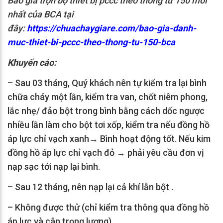
Báo giá trọn bộ thiết bị pccc theo thông tư 150 mới
nhất của BCA tại
đây:
https://chuachaygiare.com/bao-gia-danh-
muc-thiet-bi-pccc-theo-thong-tu-150-bca
️Khuyến cáo:
– Sau 03 tháng, Quý khách nên tự kiểm tra lại bình
chữa cháy một lần, kiểm tra van, chốt niêm phong,
lắc nhẹ/ đảo bột trong bình bằng cách dốc ngược
nhiều lần làm cho bột tơi xốp, kiểm tra nếu đồng hồ
áp lực chỉ vạch xanh→ Bình hoạt động tốt. Nếu kim
đồng hồ áp lực chỉ vạch đỏ → phải yêu cầu đơn vị
nạp sạc tới nạp lại bình.
– Sau 12 tháng, nên nạp lại cả khí lẫn bột .
– Không được thử (chỉ kiểm tra thông qua đồng hồ
áp lực và cân trọng lượng).