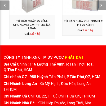
GỌI NGAY: 0938 563
GỌI NGAY: 0938 563
114
114
TỦ BÁO CHÁY 25 KÊNH
TỦ BÁO CHÁY CHUNGMEI CM-
CHUNGMEI CM-P1-25L ĐÀI
P1 70 KÊNH
LOAN
Giá:
Liên hệ
Giá:
Liên hệ
CÔNG TY TNHH XNK TM DV PCCC
PHÁT ĐẠT
Địa Chỉ Chính : 116 Lương Thế Vinh, P.Tân Thới Hòa,
Q.Tân Phú, HCM
Chi nhánh Q7 : 988 Huỳnh Tấn Phát, P.Tân Phú,Q7, HCM
Chi Nhánh Long An
: Xã Mỹ Hạnh, Đức Hòa, Long An,
TP.HCM
Chi Nhánh Củ Chi
: QL 22, TT Củ Chi, H. Củ Chi, TP.HCM
Chi Nhánh Nhà Bè
: KCN Hiệp Phước, Long Thới, Nhà