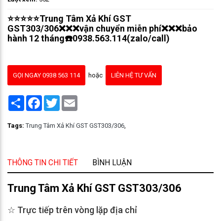
⭐⭐⭐⭐⭐Trung Tâm Xả Khí GST
GST303/306❌❌❌vận chuyển miễn phí❌❌❌bảo
hành 12 tháng☎️0938.563.114(zalo/call)
GỌI NGAY 0938 563 114
hoặc
LIÊN HỆ TƯ VẤN
Share
Facebook
Twitter
Email
Tags:
Trung Tâm Xả Khí GST GST303/306
,
THÔNG TIN CHI TIẾT
BÌNH LUẬN
Trung Tâm Xả Khí GST GST303/306
☆ Trực tiếp trên vòng lặp địa chỉ