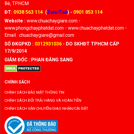
Bè, TP.HCM
ĐT:
0938 563 114
(
Zalo/Call
) -
0901 853 114
Website :
www.chuachaygiare.com -
www.phongchayphatdat.com - www.chuachayphatdat.com -
Email : chuachaygiare@gmail.com
SỐ ĐKGPKD :
0312931036
- DO SKHĐT TPHCM CẤP
17/9/2014
GIÁM ĐỐC : PHAN ĐĂNG SANG
CHÍNH SÁCH
CHÍNH SÁCH BẢO MẬT THÔNG TIN
CHÍNH SÁCH ĐỔI TRẢ/ HÀNG VÀ HOÀN TIỀN
CHÍNH SÁCH VẬN CHUYỂN/GIAO NHẬN/CÀI ĐẶT