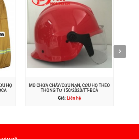
4
GỌI NGAY: 0938 563 114
ỨU HỘ THEO
BỘ DỤNG CỤ PHÁ VỠ CHUYÊN DỤNG PCCC
T-BCA
Giá:
980.000 đ