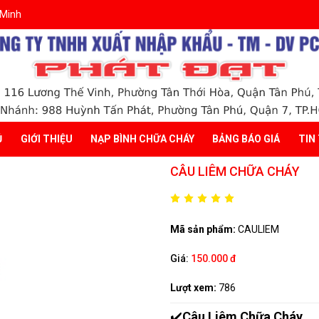
 Minh
Ủ
GIỚI THIỆU
NẠP BÌNH CHỮA CHÁY
BẢNG BÁO GIÁ
TIN
CÂU LIÊM CHỮA CHÁY
Mã sản phẩm:
CAULIEM
Giá:
150.000 đ
Lượt xem:
786
✔️
Câu Liêm Chữa Cháy