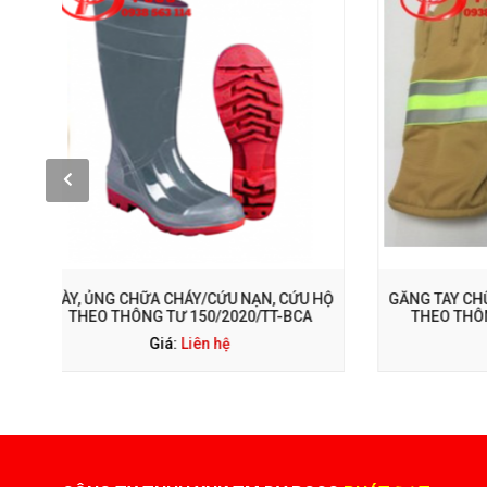
GỌI NGAY: 0938 563 114
U HỘ
GĂNG TAY CHỮA CHÁY/CỨU NẠN, CỨU HỘ
QUẦN ÁO
A
THEO THÔNG TƯ 150/2020/TT-BCA
THEO
Giá:
Liên hệ