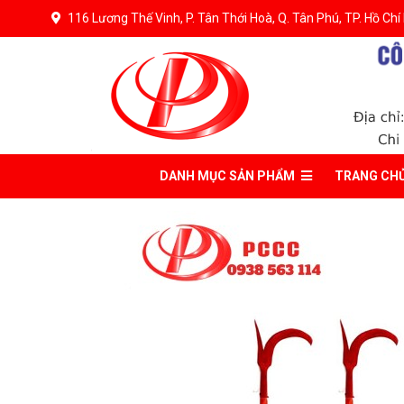
116 Lương Thế Vinh, P. Tân Thới Hoà, Q. Tân Phú, TP. Hồ Chí
DANH MỤC
SẢN PHẨM
TRANG CH