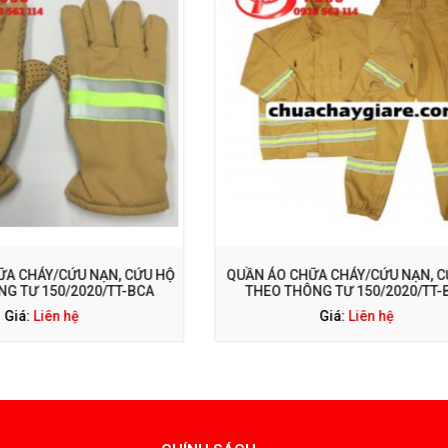
GỌI NGAY: 0938 563 114
GỌI NGAY: 0938 563 11
 CHỮA CHÁY/CỨU NẠN, CỨU HỘ
MŨ CHỮA CHÁY/CỨU NẠN, C
 THÔNG TƯ 150/2020/TT-BCA
THÔNG TƯ 150/2020/T
Giá:
Liên hệ
Giá:
Liên hệ