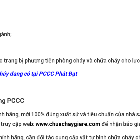
gành;
iệc trang bị phương tiện phòng cháy và chữa cháy cho lự
cháy đang có tại PCCC Phát Đạt
ong PCCC
hãng, mới 100% đúng xuất sứ và tiêu chuẩn của nhà sản 
 truy cập we
b:
www.chuachaygiare.com
để nhận báo gi
nh hãng, cần đối tác cung cấp vật tư bình chữa cháy ch