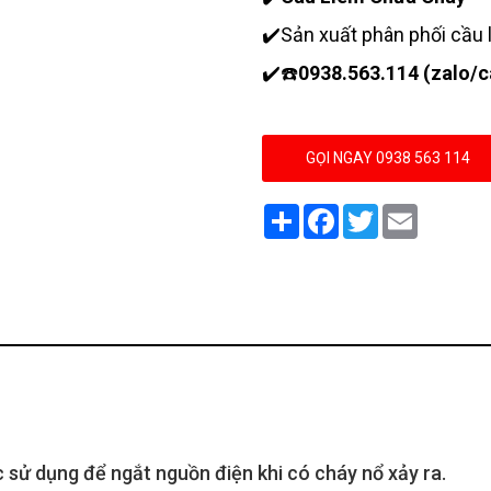
✔️Sản xuất phân phối cầu 
✔️☎️
0938.563.114 (zalo/ca
GỌI NGAY 0938 563 114
Share
Facebook
Twitter
Email
 sử dụng để ngắt nguồn điện khi có cháy nổ xảy ra.