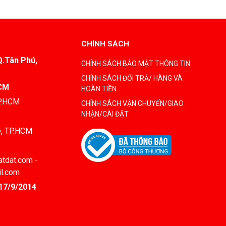
CHÍNH SÁCH
Q.Tân Phú,
CHÍNH SÁCH BẢO MẬT THÔNG TIN
CHÍNH SÁCH ĐỔI TRẢ/ HÀNG VÀ
HCM
HOÀN TIỀN
TP.HCM
CHÍNH SÁCH VẬN CHUYỂN/GIAO
NHẬN/CÀI ĐẶT
è, TP.HCM
tdat.com -
il.com
17/9/2014