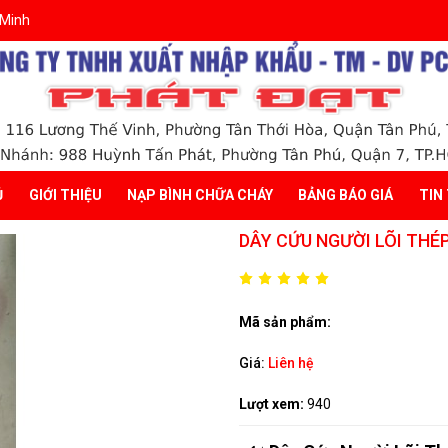
 Minh
Ủ
GIỚI THIỆU
NẠP BÌNH CHỮA CHÁY
BẢNG BÁO GIÁ
TIN
DÂY CỨU NGƯỜI LÕI THÉ
Mã sản phẩm:
Giá:
Liên hệ
Lượt xem:
940