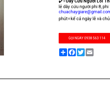
✔️⭐
Dây Cứu Người Lõi T
lẻ dây cứu người phi 8, ph
chuachaygiare@gmail.co
phút⭐kể cả ngày lễ và chủ
GỌI NGAY 0938 563 114
Share
Facebook
Twitter
Email