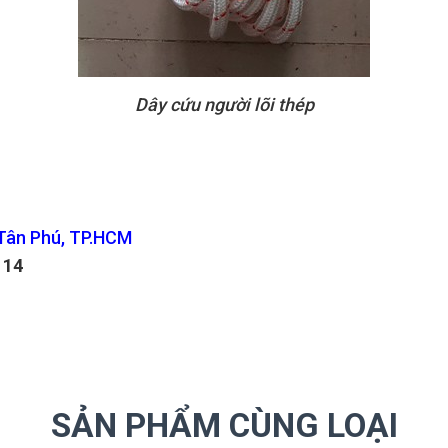
Dây cứu người lõi thép
 Tân Phú, TP.HCM
114
SẢN PHẨM CÙNG LOẠI