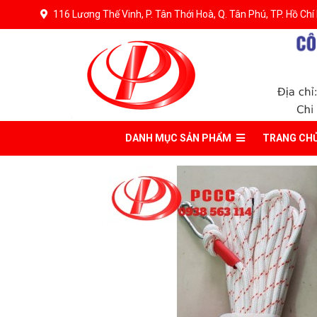
116 Lương Thế Vinh, P. Tân Thới Hoà, Q. Tân Phú, TP. Hồ Chí
DANH MỤC
SẢN PHẨM
TRANG CH