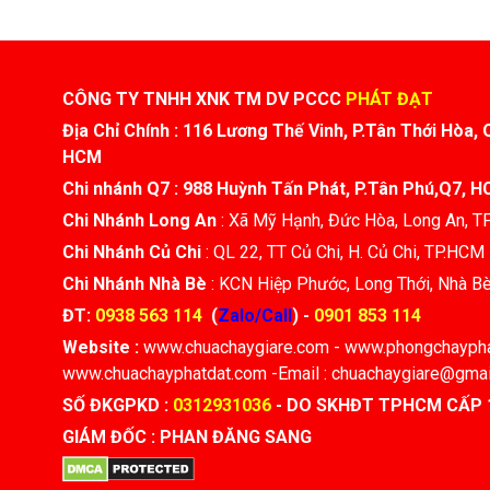
CÔNG TY TNHH XNK TM DV PCCC
PHÁT ĐẠT
Địa Chỉ Chính : 116 Lương Thế Vinh, P.Tân Thới Hòa, 
HCM
Chi nhánh Q7 : 988 Huỳnh Tấn Phát, P.Tân Phú,Q7, 
Chi Nhánh Long An
: Xã Mỹ Hạnh, Đức Hòa, Long An, 
Chi Nhánh Củ Chi
: QL 22, TT Củ Chi, H. Củ Chi, TP.HCM
Chi Nhánh Nhà Bè
: KCN Hiệp Phước, Long Thới, Nhà B
ĐT:
0938 563 114
(
Zalo/Call
) -
0901 853 114
Website :
www.chuachaygiare.com - www.phongchaypha
www.chuachayphatdat.com -
Email : chuachaygiare@gma
SỐ ĐKGPKD :
0312931036
- DO SKHĐT TPHCM CẤP 
GIÁM ĐỐC : PHAN ĐĂNG SANG