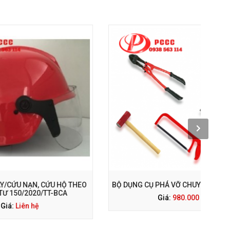
GỌI NGAY: 0938 563 114
U HỘ THEO
BỘ DỤNG CỤ PHÁ VỠ CHUYÊN DỤNG PCCC
-BCA
Giá:
980.000 đ