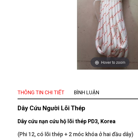
Hover to zoom
THÔNG TIN CHI TIẾT
BÌNH LUẬN
Dây Cứu Người Lõi Thép
Dây cứu nạn cứu hộ lõi thép PD3, Korea
(Phi 12, có lõi thép + 2 móc khóa ở hai đầu dây)