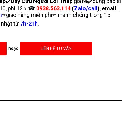
hép
✔️
Dây Cứu Người Lõi Thép
giá rẻ✔️cung cấp sỉ
i 10, phi 12⭐ ☎
0938.563.114
(
Zalo/call
)
,
email
:
m
⭐giao hàng miễn phí⭐nhanh chóng trong 15
 nhật từ
7h-21h
.
hoặc
LIÊN HỆ TƯ VẤN