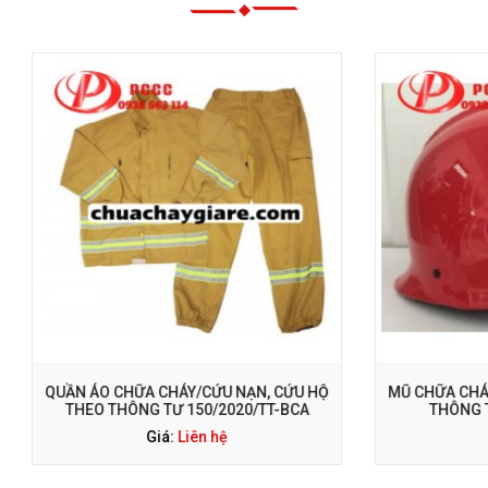
ỌI NGAY: 0938 563 114
GỌI NGAY: 0938 563 114
CHỮA CHÁY/CỨU NẠN, CỨU HỘ
MŨ CHỮA CHÁY/CỨU NẠN, CỨ
THÔNG TƯ 150/2020/TT-BCA
THÔNG TƯ 150/2020/TT
Giá:
Liên hệ
Giá:
Liên hệ