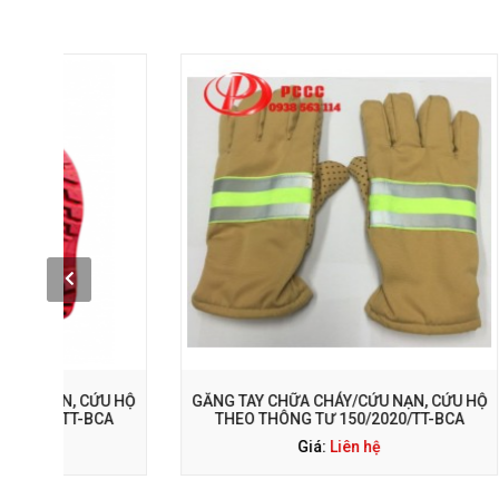
GỌI NGAY: 0938 563 114
G
 HỘ
GĂNG TAY CHỮA CHÁY/CỨU NẠN, CỨU HỘ
QUẦN ÁO 
THEO THÔNG TƯ 150/2020/TT-BCA
THEO 
Giá:
Liên hệ