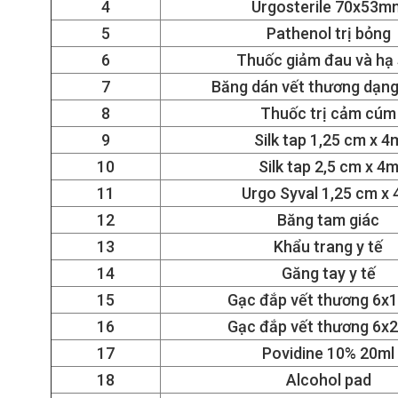
4
Urgosterile 70x53m
5
Pathenol trị bỏng
6
Thuốc giảm đau và hạ 
7
Băng dán vết thương dạn
8
Thuốc trị cảm cúm
9
Silk tap 1,25 cm x 4
10
Silk tap 2,5 cm x 4
11
Urgo Syval 1,25 cm x
12
Băng tam giác
13
Khẩu trang y tế
14
Găng tay y tế
15
Gạc đắp vết thương 6x
16
Gạc đắp vết thương 6x
17
Povidine 10% 20ml
18
Alcohol pad