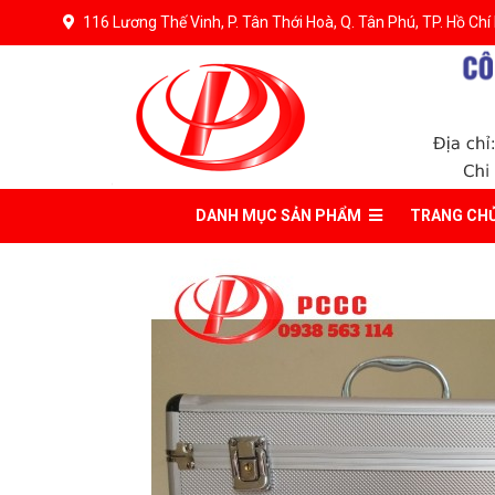
116 Lương Thế Vinh, P. Tân Thới Hoà, Q. Tân Phú, TP. Hồ Chí
DANH MỤC
SẢN PHẨM
TRANG CH