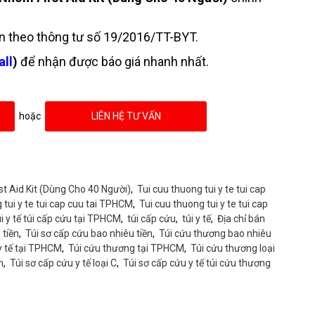
n theo thông tư số 19/2016/TT-BYT.
all
)
để nhận được báo giá nhanh nhất.
hoặc
LIÊN HỆ TƯ VẤN
 Aid Kit (Dùng Cho 40 Người)
,
Tui cuu thuong tui y te tui cap
 tui y te tui cap cuu tai TPHCM
,
Tui cuu thuong tui y te tui cap
úi y tế túi cấp cứu tại TPHCM
,
túi cấp cứu
,
túi y tế
,
Địa chỉ bán
 tiền
,
Túi sơ cấp cứu bao nhiêu tiền
,
Túi cứu thương bao nhiêu
y tế tại TPHCM
,
Túi cứu thương tại TPHCM
,
Túi cứu thương loại
m
,
Túi sơ cấp cứu y tế loại C
,
Túi sơ cấp cứu y tế túi cứu thương