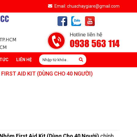
Email: chuachaygiare@gmail.com
Hotline liên hệ
0938 563 114
 TỨC
LIÊN HỆ
IRST AID KIT (DÙNG CHO 40 NGƯỜI)
hôm First Aid Kit (Dùng Cho 40 Người)
chính