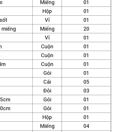
m
Miếng
01
Hộp
01
sốt
Vỉ
01
g miếng
Miếng
20
Vỉ
01
m
Cuộn
01
m
Cuộn
01
 4m
Cuộn
01
Gói
01
Cái
05
Đôi
03
15cm
Gói
01
20cm
Gói
01
Hộp
01
Miếng
04