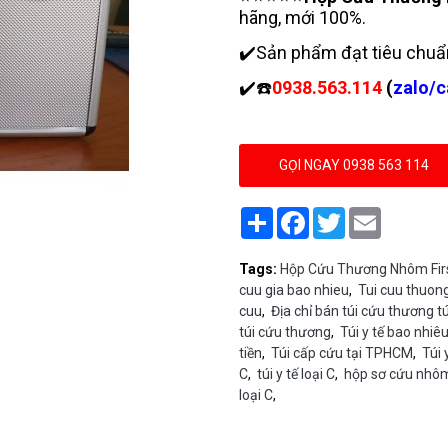
hãng, mới 100%.
✔️Sản phẩm đạt tiêu chuẩ
✔️☎️
0938.563.114
(
zalo/c
GỌI NGAY 0938 563 114
Share
Facebook
Twitter
Email
Tags:
Hộp Cứu Thương Nhôm First
cuu gia bao nhieu
,
Tui cuu thuong
cuu
,
Địa chỉ bán túi cứu thương t
túi cứu thương
,
Túi y tế bao nhiêu
tiền
,
Túi cấp cứu tại TPHCM
,
Túi 
C
,
túi y tế loại C
,
hộp sơ cứu nhô
loại C
,