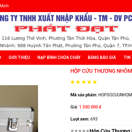
 Minh
Ủ
GIỚI THIỆU
NẠP BÌNH CHỮA CHÁY
BẢNG BÁO GIÁ
TIN
HỘP CỨU THƯƠNG NHÔM F
Mã sản phẩm:
HOPSOCUUNHOM
Giá:
1.300.000 đ
Lượt xem:
693
⭐⭐⭐⭐⭐
Hộp Cứu Thương N