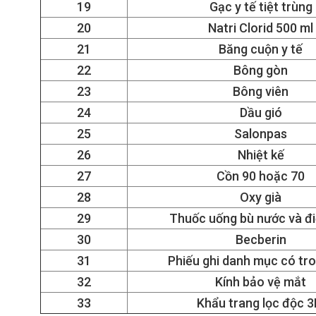
19
Gạc y tế tiệt trùng
20
Natri Clorid 500 ml
21
Băng cuộn y tế
22
Bông gòn
23
Bông viên
24
Dầu gió
25
Salonpas
26
Nhiệt kế
27
Cồn 90 hoặc 70
28
Oxy già
29
Thuốc uống bù nước và đi
30
Becberin
31
Phiếu ghi danh mục có tr
32
Kính bảo vệ mắt
33
Khẩu trang lọc độc 