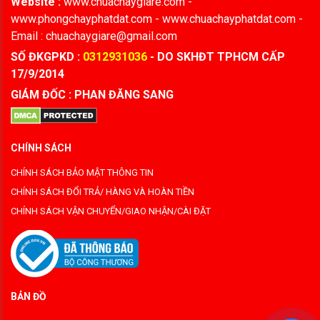
Website :
www.chuachaygiare.com -
www.phongchayphatdat.com - www.chuachayphatdat.com -
Email : chuachaygiare@gmail.com
SỐ ĐKGPKD :
0312931036
- DO SKHĐT TPHCM CẤP
17/9/2014
GIÁM ĐỐC : PHAN ĐĂNG SANG
CHÍNH SÁCH
CHÍNH SÁCH BẢO MẬT THÔNG TIN
CHÍNH SÁCH ĐỔI TRẢ/ HÀNG VÀ HOÀN TIỀN
CHÍNH SÁCH VẬN CHUYỂN/GIAO NHẬN/CÀI ĐẶT
BẢN ĐỒ