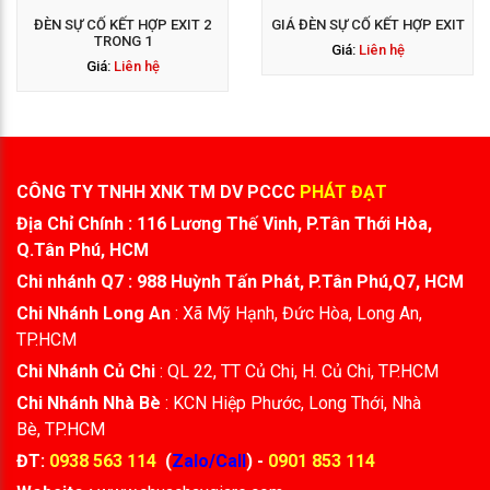
ĐÈN SỰ CỐ KẾT HỢP EXIT 2
GIÁ ĐÈN SỰ CỐ KẾT HỢP EXIT
TRONG 1
Giá:
Liên hệ
Giá:
Liên hệ
CÔNG TY TNHH XNK TM DV PCCC
PHÁT ĐẠT
Địa Chỉ Chính : 116 Lương Thế Vinh, P.Tân Thới Hòa,
Q.Tân Phú, HCM
Chi nhánh Q7 : 988 Huỳnh Tấn Phát, P.Tân Phú,Q7, HCM
Chi Nhánh Long An
: Xã Mỹ Hạnh, Đức Hòa, Long An,
TP.HCM
Chi Nhánh Củ Chi
: QL 22, TT Củ Chi, H. Củ Chi, TP.HCM
Chi Nhánh Nhà Bè
: KCN Hiệp Phước, Long Thới, Nhà
Bè, TP.HCM
ĐT:
0938 563 114
(
Zalo/Call
) -
0901 853 114