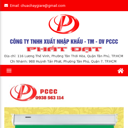
Email: chuachaygiare@gmail.com