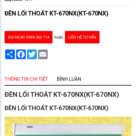
ĐÈN LỐI THOÁT KT-670NX(KT-670NX)
GỌI NGAY 0938 563 114
hoặc
LIÊN HỆ TƯ VẤN
Share
Facebook
Twitter
Email
THÔNG TIN CHI TIẾT
BÌNH LUẬN
ĐÈN LỐI THOÁT KT-670NX(KT-670NX)
ĐÈN LỐI THOÁT KT-670NX(KT-670NX)