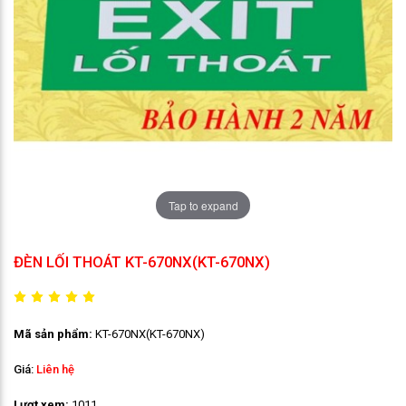
Tap to expand
ĐÈN LỐI THOÁT KT-670NX(KT-670NX)
Mã sản phẩm:
KT-670NX(KT-670NX)
Giá:
Liên hệ
Lượt xem:
1011