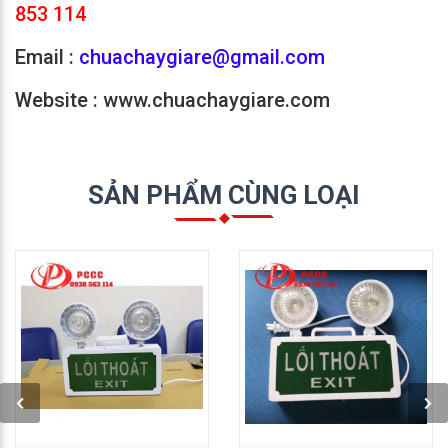
853 114
Email :
chuachaygiare@gmail.com
Website : www.chuachaygiare.com
SẢN PHẨM CÙNG LOẠI
GỌI NGAY: 0938 563
GỌI NGAY: 0938 563
114
114