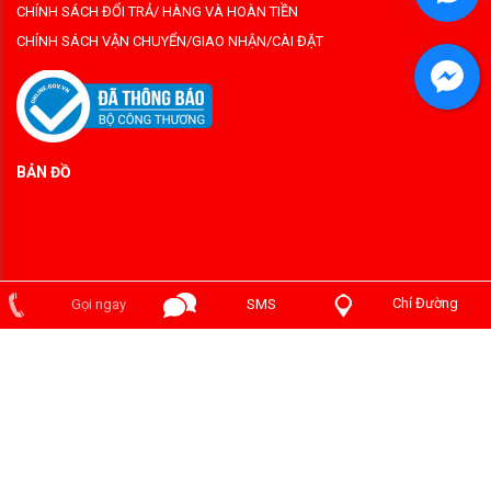
CHÍNH SÁCH ĐỔI TRẢ/ HÀNG VÀ HOÀN TIỀN
CHÍNH SÁCH VẬN CHUYỂN/GIAO NHẬN/CÀI ĐẶT
BẢN ĐỒ
Chỉ Đường
Gọi ngay
SMS
Copyright ©2014 PHÒNG CHÁY PHÁT ĐẠT . Designed by