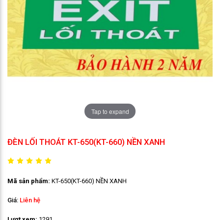
Tap to expand
ĐÈN LỐI THOÁT KT-650(KT-660) NỀN XANH
Mã sản phẩm:
KT-650(KT-660) NỀN XANH
Giá:
Liên hệ
Lượt xem:
1291