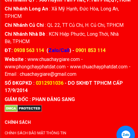
Chi Nhánh Long An
: Xã Mỹ Hạnh, Đức Hòa, Long An,
TP.HCM
Chi Nhánh Củ Chi
: QL 22, TT Củ Chi, H. Củ Chi, TP.HCM
Chi Nhánh Nhà Bè
: KCN Hiệp Phước, Long Thới, Nhà
Bè, TP.HCM
ĐT:
0938 563 114
(
Zalo/Call
) -
0901 853 114
Website :
www.chuachaygiare.com -
www.phongchayphatdat.com - www.chuachayphatdat.com -
Email : chuachaygiare@gmail.com
SỐ ĐKGPKD :
0312931036
- DO SKHĐT TPHCM CẤP
17/9/2014
GIÁM ĐỐC : PHAN ĐĂNG SANG
CHÍNH SÁCH
CHÍNH SÁCH BẢO MẬT THÔNG TIN