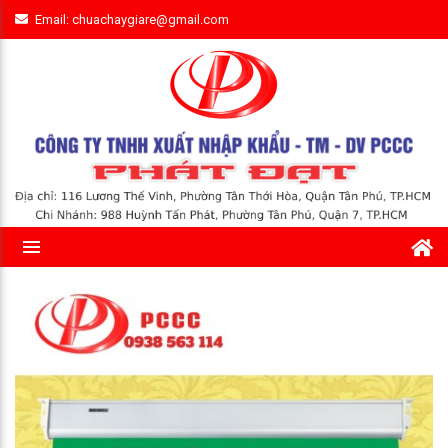
Email: chuachaygiare@gmail.com