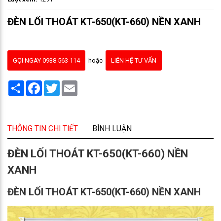
ĐÈN LỐI THOÁT KT-650(KT-660) NỀN XANH
GỌI NGAY 0938 563 114
hoặc
LIÊN HỆ TƯ VẤN
Share
Facebook
Twitter
Email
THÔNG TIN CHI TIẾT
BÌNH LUẬN
ĐÈN LỐI THOÁT KT-650(KT-660) NỀN
XANH
ĐÈN LỐI THOÁT KT-650(KT-660) NỀN XANH