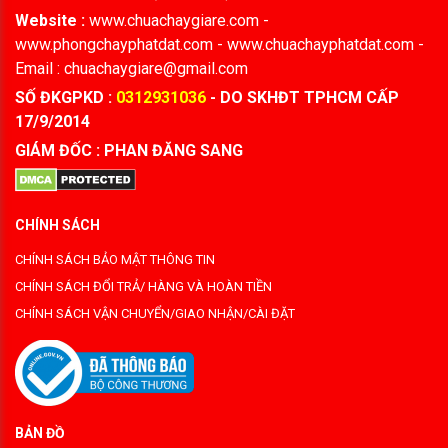
Website :
www.chuachaygiare.com -
www.phongchayphatdat.com - www.chuachayphatdat.com -
Email : chuachaygiare@gmail.com
SỐ ĐKGPKD :
0312931036
- DO SKHĐT TPHCM CẤP
17/9/2014
GIÁM ĐỐC : PHAN ĐĂNG SANG
CHÍNH SÁCH
CHÍNH SÁCH BẢO MẬT THÔNG TIN
CHÍNH SÁCH ĐỔI TRẢ/ HÀNG VÀ HOÀN TIỀN
CHÍNH SÁCH VẬN CHUYỂN/GIAO NHẬN/CÀI ĐẶT
BẢN ĐỒ