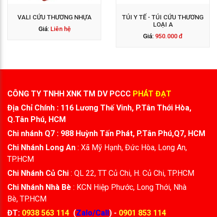
VALI CỨU THƯƠNG NHỰA
TÚI Y TẾ - TÚI CỨU THƯƠNG
LOẠI A
Giá:
Liên hệ
Giá:
950.000 đ
CÔNG TY TNHH XNK TM DV PCCC
PHÁT ĐẠT
Địa Chỉ Chính : 116 Lương Thế Vinh, P.Tân Thới Hòa,
Q.Tân Phú, HCM
Chi nhánh Q7 : 988 Huỳnh Tấn Phát, P.Tân Phú,Q7, HCM
Chi Nhánh Long An
: Xã Mỹ Hạnh, Đức Hòa, Long An,
TP.HCM
Chi Nhánh Củ Chi
: QL 22, TT Củ Chi, H. Củ Chi, TP.HCM
Chi Nhánh Nhà Bè
: KCN Hiệp Phước, Long Thới, Nhà
Bè, TP.HCM
ĐT:
0938 563 114
(
Zalo/Call
) -
0901 853 114